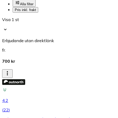
Alla filter
Pris inkl. frakt
Visa 1 st
Erbjudande utan direktlänk
fr.
700 kr
4.2
(
22
)