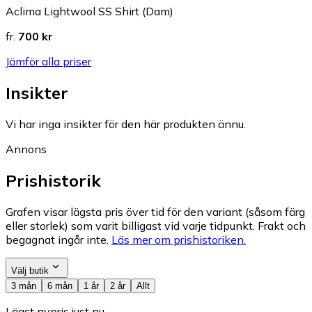
Aclima Lightwool SS Shirt (Dam)
fr.
700 kr
Jämför alla priser
Insikter
Vi har inga insikter för den här produkten ännu.
Annons
Prishistorik
Grafen visar lägsta pris över tid för den variant (såsom färg
eller storlek) som varit billigast vid varje tidpunkt. Frakt och
begagnat ingår inte.
Läs mer om prishistoriken.
Välj butik
3 mån
6 mån
1 år
2 år
Allt
Lägst nypris just nu