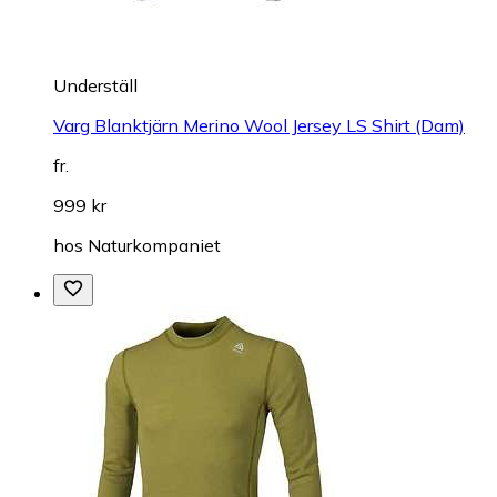
Underställ
Varg Blanktjärn Merino Wool Jersey LS Shirt (Dam)
fr.
999 kr
hos
Naturkompaniet