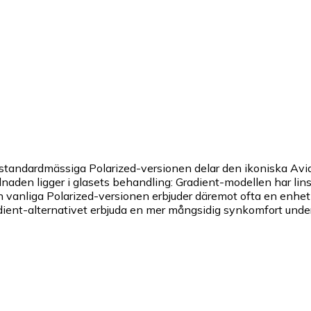
tandardmässiga Polarized-versionen delar den ikoniska Avia
aden ligger i glasets behandling: Gradient-modellen har linser
n vanliga Polarized-versionen erbjuder däremot ofta en enhetli
dient-alternativet erbjuda en mer mångsidig synkomfort under