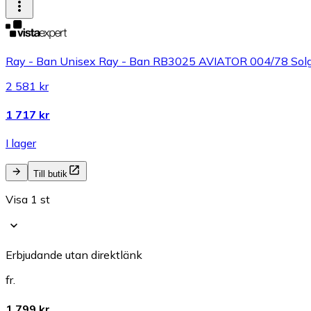
Ray - Ban Unisex Ray - Ban RB3025 AVIATOR 004/78 Solgla
2 581 kr
1 717 kr
I lager
Till butik
Visa 1 st
Erbjudande utan direktlänk
fr.
1 799 kr