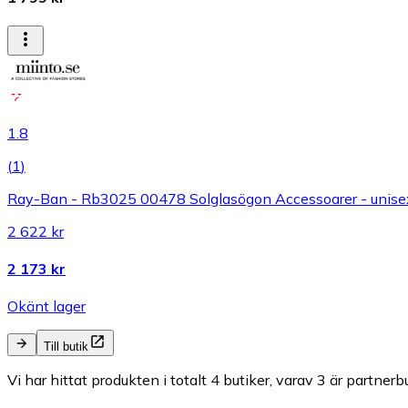
1.8
(
1
)
Ray-Ban - Rb3025 00478 Solglasögon Accessoarer - unise
2 622 kr
2 173 kr
Okänt lager
Till butik
Vi har hittat produkten i totalt 4 butiker, varav 3 är partnerbu