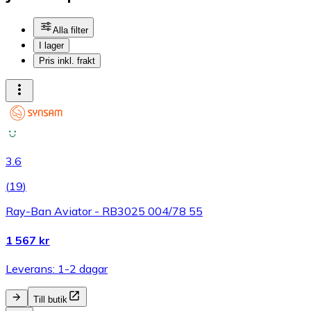
Alla filter
I lager
Pris inkl. frakt
3.6
(
19
)
Ray-Ban Aviator - RB3025 004/78 55
1 567 kr
Leverans: 1-2 dagar
Till butik