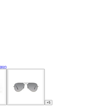
ögon
+
5