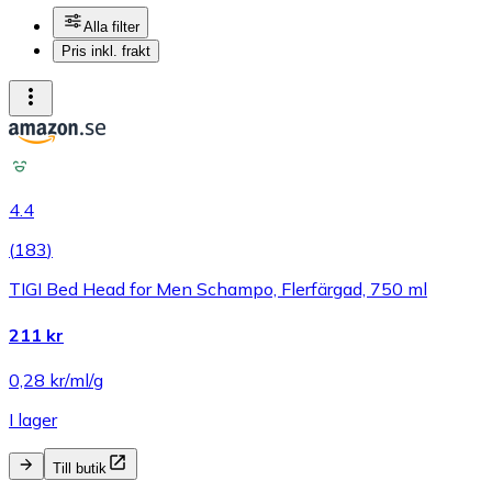
Alla filter
Pris inkl. frakt
4.4
(
183
)
TIGI Bed Head for Men Schampo, Flerfärgad, 750 ml
211 kr
0,28 kr/ml/g
I lager
Till butik