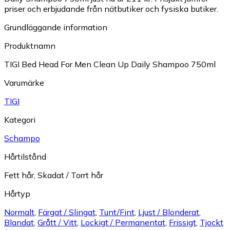
priser och erbjudande från nätbutiker och fysiska butiker.
Grundläggande information
Produktnamn
TIGI Bed Head For Men Clean Up Daily Shampoo 750ml
Varumärke
TIGI
Kategori
Schampo
Hårtilstånd
Fett hår
,
Skadat / Torrt hår
Hårtyp
Normalt
,
Färgat / Slingat
,
Tunt/Fint
,
Ljust / Blonderat
,
Blandat
,
Grått / Vitt
,
Lockigt / Permanentat
,
Frissigt
,
Tjockt