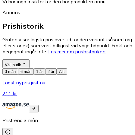
Vi har inga insikter för den här produkten ännu.
Annons
Prishistorik
Grafen visar lägsta pris över tid för den variant (såsom färg
eller storlek) som varit billigast vid varje tidpunkt. Frakt och
begagnat ingår inte.
Läs mer om prishistoriken.
Välj butik
3 mån
6 mån
1 år
2 år
Allt
Lägst nypris just nu
211 kr
Pristrend
3
mån