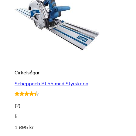
Cirkelsågar
Scheppach PL55 med Styrskena
(
2
)
fr.
1 895 kr