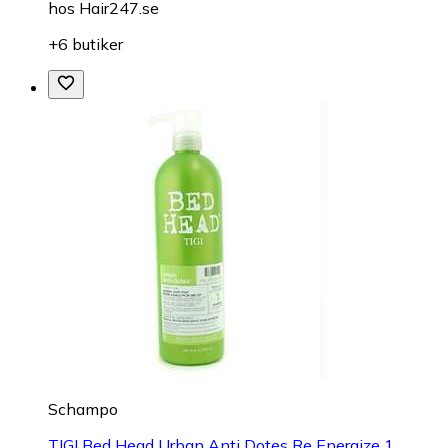
hos
Hair247.se
+6 butiker
Schampo
TIGI Bed Head Urban Anti Dotes Re Energize 1