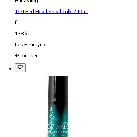
Hårstyling
TIGI Bed Head Small Talk 240ml
fr.
138 kr
hos
Beautycos
+9 butiker