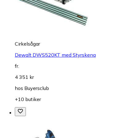
Cirkelsågar
Dewalt DWS520KT med Styrskena
fr.
4 351 kr
hos
Buyersclub
+10 butiker