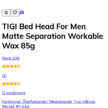
TIGI Bed Head For Men
Matte Separation Workable
Wax 85g
Rank 336
(
2
)
(
2 omdömen
)
Funktioner: Återfuktande / Mjukgörande, Typ: Hårvax,
Mängd: 85 ml/g