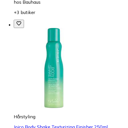
hos
Bauhaus
+3 butiker
Hårstyling
Joico Body Shake Texturizing Finisher 250ml