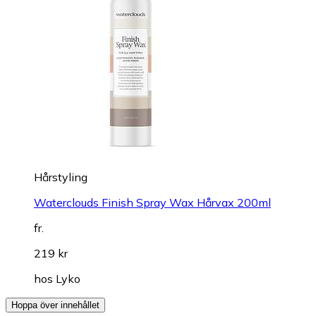
Hårstyling
Waterclouds Finish Spray Wax Hårvax 200ml
fr.
219 kr
hos
Lyko
Hoppa över innehållet