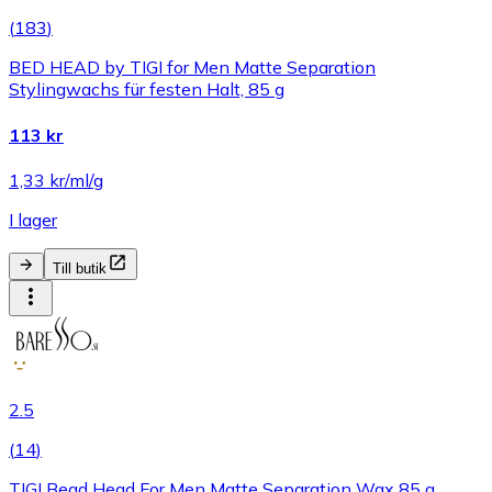
(
183
)
BED HEAD by TIGI for Men Matte Separation
Stylingwachs für festen Halt, 85 g
113 kr
1,33 kr/ml/g
I lager
Till butik
2.5
(
14
)
TIGI Bead Head For Men Matte Separation Wax 85 g