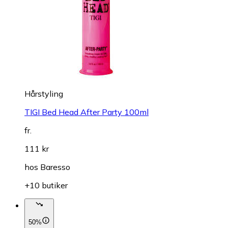
Hårstyling
TIGI Bed Head After Party 100ml
fr.
111 kr
hos
Baresso
+10 butiker
50%