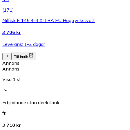
(
171
)
Nilfisk E 145.4-9 X-TRA EU Högtryckstvätt
3 706 kr
Leverans: 1-2 dagar
Till butik
Annons
Annons
Visa 1 st
Erbjudande utan direktlänk
fr.
3 710 kr