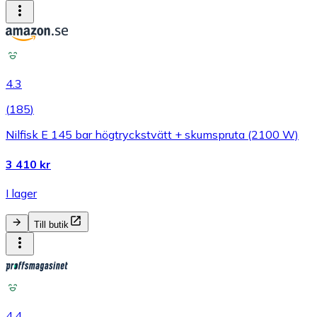
4.3
(
185
)
Nilfisk E 145 bar högtryckstvätt + skumspruta (2100 W)
3 410 kr
I lager
Till butik
4.4