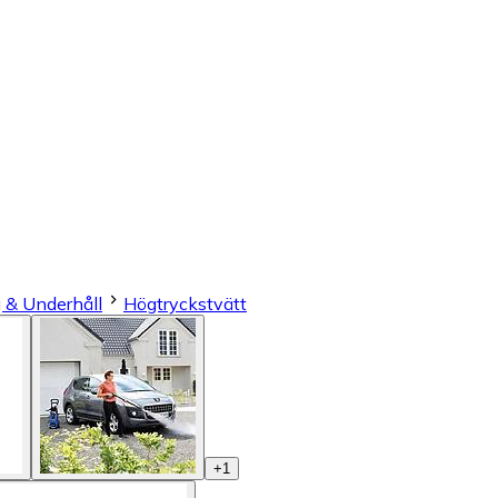
 & Underhåll
Högtryckstvätt
+
1