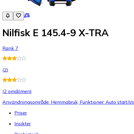
Nilfisk E 145.4-9 X-TRA
Rank 7
(
2
)
(
2 omdömen
)
Användningsområde: Hemmabruk, Funktioner: Auto start/stopp
Priser
Insikter