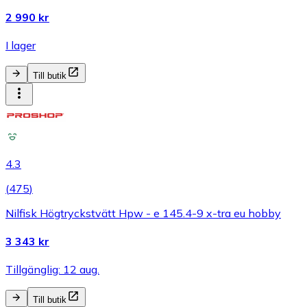
2 990 kr
I lager
Till butik
4.3
(
475
)
Nilfisk Högtryckstvätt Hpw - e 145.4-9 x-tra eu hobby
3 343 kr
Tillgänglig: 12 aug.
Till butik