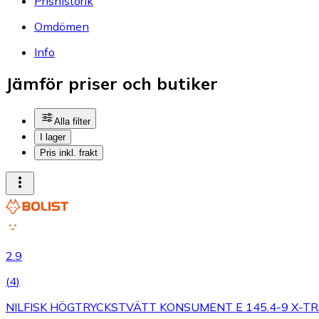
Prishistorik
Omdömen
Info
Jämför priser och butiker
Alla filter
I lager
Pris inkl. frakt
2.9
(
4
)
NILFISK HÖGTRYCKSTVÄTT KONSUMENT E 145.4-9 X-T