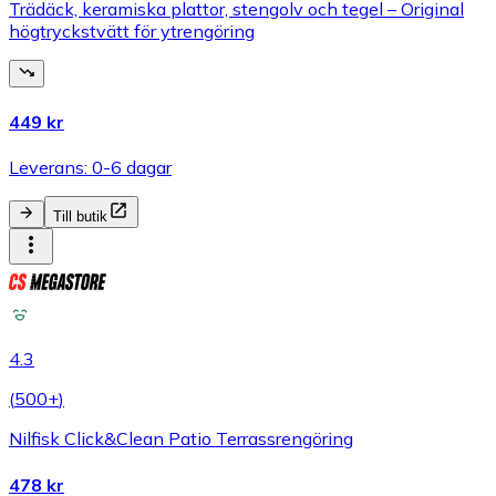
Trädäck, keramiska plattor, stengolv och tegel – Original
högtryckstvätt för ytrengöring
449 kr
Leverans: 0-6 dagar
Till butik
4.3
(
500+
)
Nilfisk Click&Clean Patio Terrassrengöring
478 kr