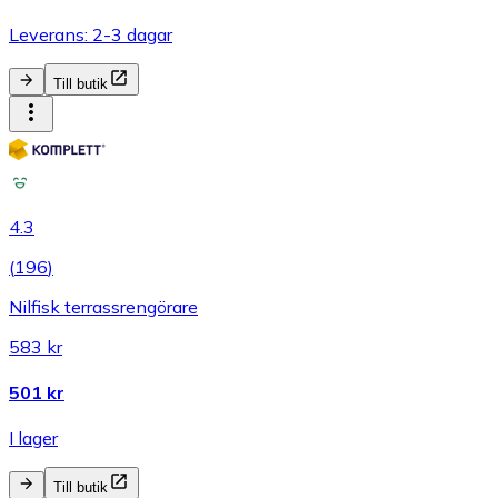
Leverans: 2-3 dagar
Till butik
4.3
(
196
)
Nilfisk terrassrengörare
583 kr
501 kr
I lager
Till butik