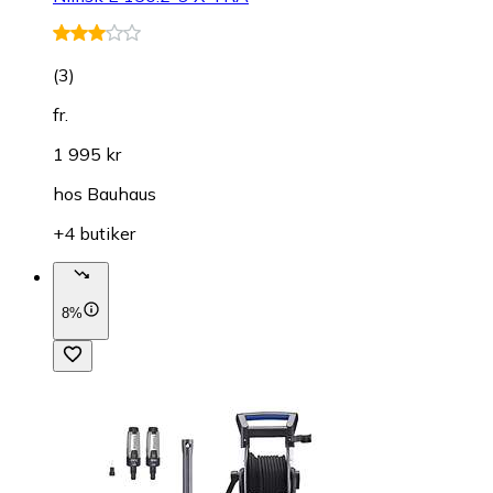
(
3
)
fr.
1 995 kr
hos
Bauhaus
+4 butiker
8%