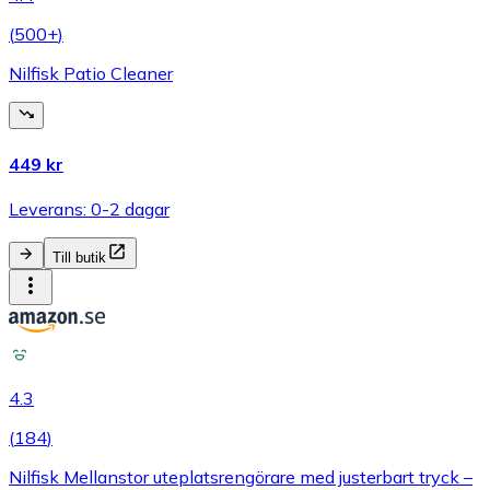
(
500+
)
Nilfisk Patio Cleaner
449 kr
Leverans: 0-2 dagar
Till butik
4.3
(
184
)
Nilfisk Mellanstor uteplatsrengörare med justerbart tryck –