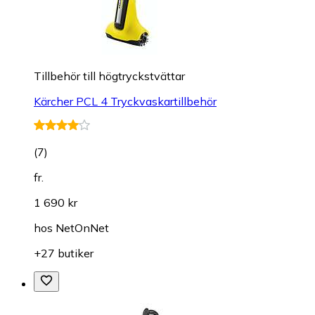
Tillbehör till högtryckstvättar
Kärcher PCL 4 Tryckvaskartillbehör
(
7
)
fr.
1 690 kr
hos
NetOnNet
+27 butiker