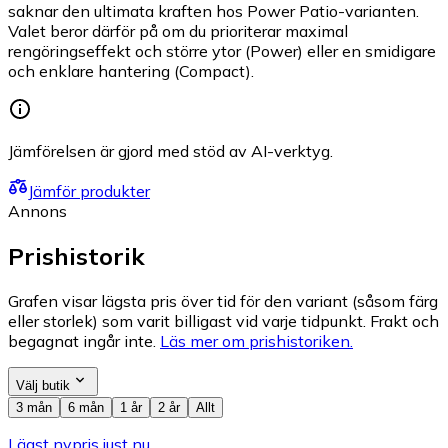
saknar den ultimata kraften hos Power Patio-varianten.
Valet beror därför på om du prioriterar maximal
rengöringseffekt och större ytor (Power) eller en smidigare
och enklare hantering (Compact).
Jämförelsen är gjord med stöd av AI-verktyg.
Jämför produkter
Annons
Prishistorik
Grafen visar lägsta pris över tid för den variant (såsom färg
eller storlek) som varit billigast vid varje tidpunkt. Frakt och
begagnat ingår inte.
Läs mer om prishistoriken.
Välj butik
3 mån
6 mån
1 år
2 år
Allt
Lägst nypris just nu