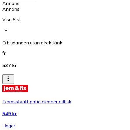
Annons
Annons
Visa 8 st
Erbjudanden utan direktlänk
fr.
537 kr
Terrasstvätt patio cleaner nilfisk
549 kr
I lager