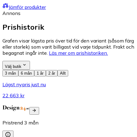
Jämför produkter
Annons
Prishistorik
Grafen visar lägsta pris över tid för den variant (såsom färg
eller storlek) som varit billigast vid varje tidpunkt. Frakt och
begagnat ingår inte.
Läs mer om prishistoriken.
Välj butik
3 mån
6 mån
1 år
2 år
Allt
Lägst nypris just nu
22 663 kr
Pristrend
3
mån