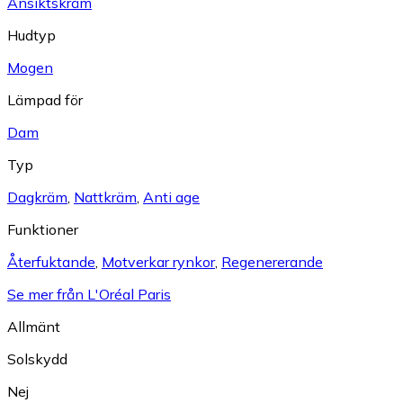
Ansiktskräm
Hudtyp
Mogen
Lämpad för
Dam
Typ
Dagkräm
,
Nattkräm
,
Anti age
Funktioner
Återfuktande
,
Motverkar rynkor
,
Regenererande
Se mer från L'Oréal Paris
Allmänt
Solskydd
Nej