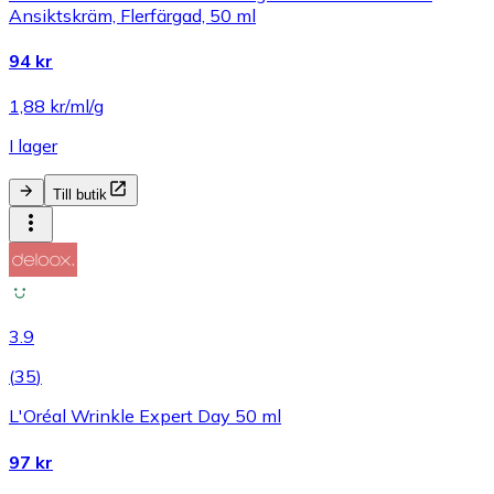
Ansiktskräm, Flerfärgad, 50 ml
94 kr
1,88 kr/ml/g
I lager
Till butik
3.9
(
35
)
L'Oréal Wrinkle Expert Day 50 ml
97 kr