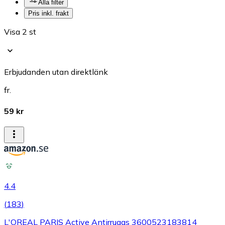
Alla filter
Pris inkl. frakt
Visa 2 st
Erbjudanden utan direktlänk
fr.
59 kr
4.4
(
183
)
L'OREAL PARIS Active Antirrugas 3600523183814