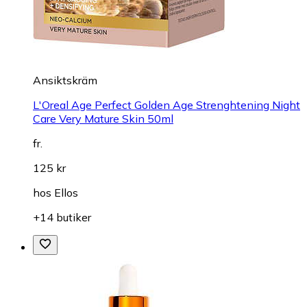
Ansiktskräm
L'Oreal Age Perfect Golden Age Strenghtening Night
Care Very Mature Skin 50ml
fr.
125 kr
hos
Ellos
+14 butiker