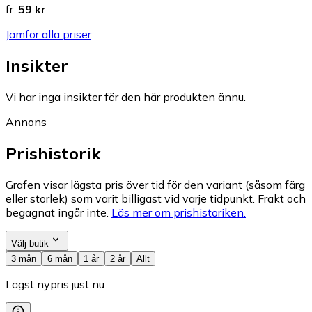
fr.
59 kr
Jämför alla priser
Insikter
Vi har inga insikter för den här produkten ännu.
Annons
Prishistorik
Grafen visar lägsta pris över tid för den variant (såsom färg
eller storlek) som varit billigast vid varje tidpunkt. Frakt och
begagnat ingår inte.
Läs mer om prishistoriken.
Välj butik
3 mån
6 mån
1 år
2 år
Allt
Lägst nypris just nu