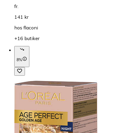
fr.
141 kr
hos
flaconi
+16 butiker
8%