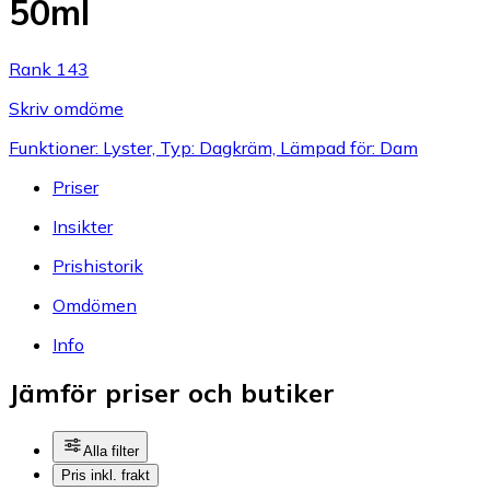
50ml
Rank 143
Skriv omdöme
Funktioner: Lyster, Typ: Dagkräm, Lämpad för: Dam
Priser
Insikter
Prishistorik
Omdömen
Info
Jämför priser och butiker
Alla filter
Pris inkl. frakt