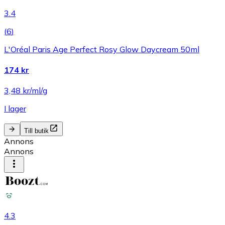
3.4
(
6
)
L'Oréal Paris Age Perfect Rosy Glow Daycream 50ml
174 kr
3,48 kr/ml/g
I lager
Till butik
Annons
Annons
4.3