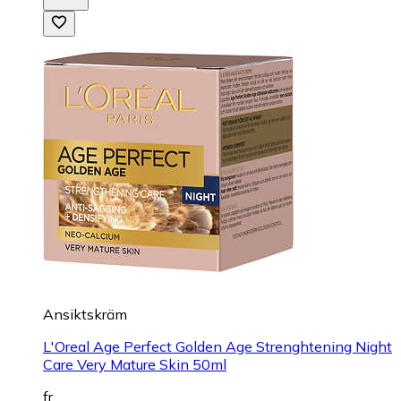
Ansiktskräm
L'Oreal Age Perfect Golden Age Strenghtening Night
Care Very Mature Skin 50ml
fr.