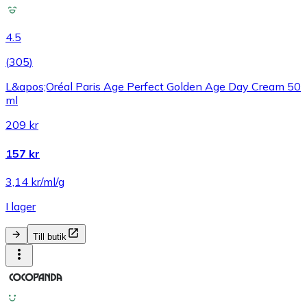
4.5
(
305
)
L&apos;Oréal Paris Age Perfect Golden Age Day Cream 50
ml
209 kr
157 kr
3,14 kr/ml/g
I lager
Till butik