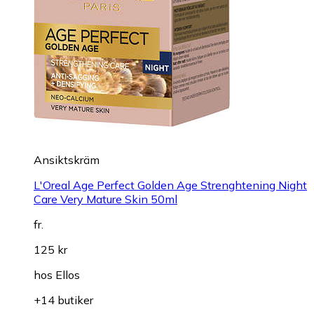
Ansiktskräm
L'Oreal Age Perfect Golden Age Strenghtening Night
Care Very Mature Skin 50ml
fr.
125 kr
hos
Ellos
+14 butiker