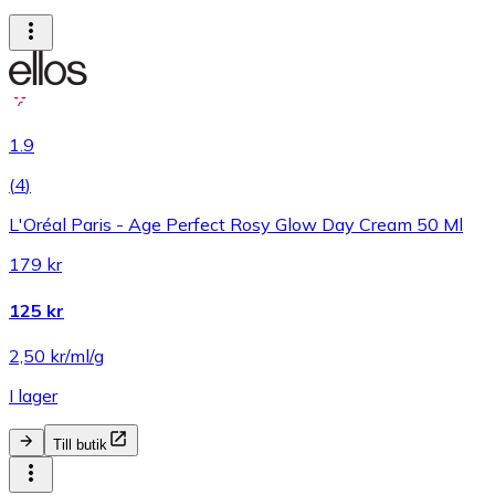
1.9
(
4
)
L'Oréal Paris - Age Perfect Rosy Glow Day Cream 50 Ml
179 kr
125 kr
2,50 kr/ml/g
I lager
Till butik