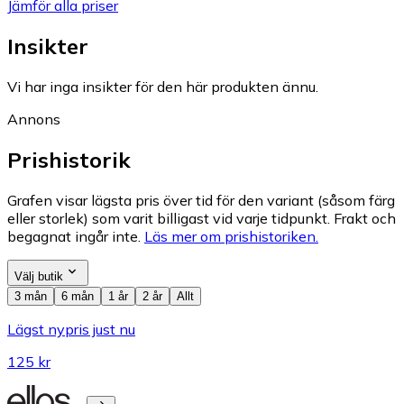
Jämför alla priser
Insikter
Vi har inga insikter för den här produkten ännu.
Annons
Prishistorik
Grafen visar lägsta pris över tid för den variant (såsom färg
eller storlek) som varit billigast vid varje tidpunkt. Frakt och
begagnat ingår inte.
Läs mer om prishistoriken.
Välj butik
3 mån
6 mån
1 år
2 år
Allt
Lägst nypris just nu
125 kr