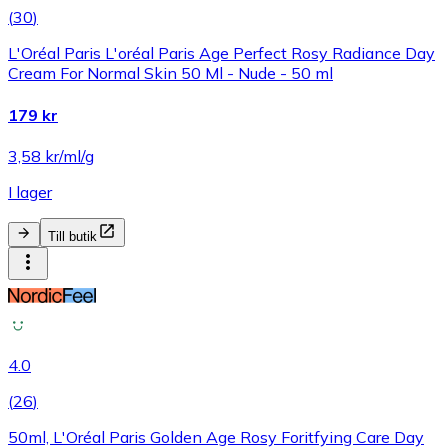
(
30
)
L'Oréal Paris L'oréal Paris Age Perfect Rosy Radiance Day
Cream For Normal Skin 50 Ml - Nude - 50 ml
179 kr
3,58 kr/ml/g
I lager
Till butik
4.0
(
26
)
50ml, L'Oréal Paris Golden Age Rosy Foritfying Care Day