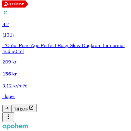
4.2
(
131
)
L'Oréal Paris Age Perfect Rosy Glow Dagkräm för normal
hud 50 ml
209 kr
156 kr
3,12 kr/ml/g
I lager
Till butik