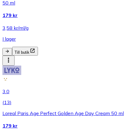
50 ml
179 kr
3,58 kr/ml/g
I lager
Till butik
3.0
(
13
)
Loreal Paris Age Perfect Golden Age Day Cream 50 ml
179 kr