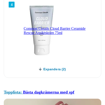
4
Common Clouds Cloud Barrier Ceramide
Rescue Ansiktskräm 75ml
Expandera (2)
Topplista:
Bästa dagkrämerna med spf