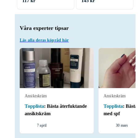
117 kr
145 kr
Våra experter tipsar
Läs alla deras köpråd här
Ansiktskräm
Ansiktskräm
Topplista
:
Bästa återfuktande
Topplista
:
Bästa
ansiktskräm
med spf
7 april
30 mars