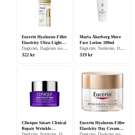
Eucerin Hyaluron-Filler
Maria Åkerberg More
Elasticity Ultra-Light
Face Lotion 100ml
Dagkräm, Dagkräm med SPF, Anti age, Dam, Motverkar rynkor, Alla, Mogen
Dagkräm, Nattkräm, Dam, Balanserande, Normal, Torr, Känslig, Mogen
Dagkräm SPF50+ 50ml
322 kr
319 kr
Clinique Smart Clinical
Eucerin Hyaluron-Filler
Repair Wrinkle
Elasticity Day Cream
Dagkräm, Nattkräm, Dagkräm med SPF, Anti age, Dam, Herr, Återfuktande, Motverkar rynkor, Uppstramande, Regenererande, Närande, Halskräm, Normal, Torr, Alla, Mogen
Dagkräm, Dagkräm med SPF, Anti age, Dam, Anti-blemish, Återfuktande, Motverkar rynkor, Alla, Mogen
Correcting Cream 50ml
SPF30 50ml