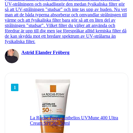
UV-strålningen och oskadliggör den medan fysikaliska filter gör
så att UV-strålningen "studsar" och inte tas upp av huden. Nu vet
man att de båda typerna absorberar och omvandlar strålningen till
värme och att fysikaliska filter bara gör så att en liten del av
strålningen "studsar". Vilket filter du väljer att använda och
föredrar är upp till dig men jag förespråkar alltid kemiska filter då
de kan skydda mot ett bredare spektrum av UV-strålarna än
fysikaliska filter.
Astrid Elander Fröberg
1
La Roche Posay Anthelios UVMune 400 Ultra
Cream SPF50+ 50ml