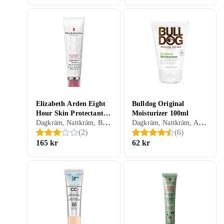
Elizabeth Arden Eight
Bulldog Original
Hour Skin Protectant
Moisturizer 100ml
Dagkräm, Nattkräm, BB-cream, CC-cream, Dagkräm med SPF, Dam, Mjukgörande, Uppfriskande/Kylande, Återfuktande, Lyster, Motverkar rynkor, Regenererande, Närande, Lugnande, Normal, Torr, Alla, Känslig, Mogen
Dagkräm, Nattkräm, Anti age, Dam, Herr, Mjukgörande, Rengörande, Uppfriskande/Kylande, Återfuktande, Antioxidant, Normal, Blandad, Torr, Alla, Känslig, Mogen
Cream 50ml
(
2
)
(
6
)
165 kr
62 kr