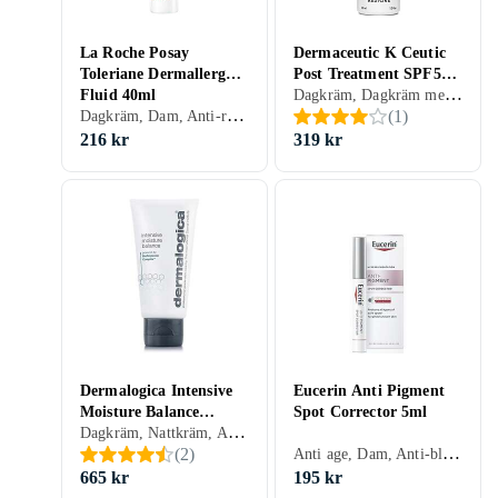
La Roche Posay
Dermaceutic K Ceutic
Toleriane Dermallergo
Post Treatment SPF50
Dagkräm, Dagkräm med SPF, Dam, Återfuktande, Bronzing, Regenererande, Närande, Normal, Torr, Alla, Känslig, Mogen
Fluid 40ml
30ml
Dagkräm, Dam, Anti-redness, Uppfriskande/Kylande, Återfuktande, Regenererande, Lugnande, Känslig, Mogen
(
1
)
216 kr
319 kr
Dermalogica Intensive
Eucerin Anti Pigment
Moisture Balance
Spot Corrector 5ml
Dagkräm, Nattkräm, Anti age, Dam, Mjukgörande, Återfuktande, Motverkar rynkor, Antioxidant, Regenererande, Balanserande, Närande, Normal, Torr, Alla, Mogen
Cream 100ml
Anti age, Dam, Anti-blemish, Upplysande, Normal, Blandad, Torr, Fet, Alla, Känslig, Mogen
(
2
)
665 kr
195 kr