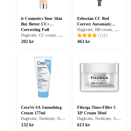
it Cosmetics Your Skin
Erborian CC Red
But Better CC+
Correct Automatic
Dagkräm, BB-cream, CC-cream, Dagkräm med SPF, Dam, Anti-redness, Anti-blemish, Avslappnande, Mjukgörande, Återfuktande, Lyster, Motverkar rynkor, Antioxidant, Uppstramande, Regenererande, Oljefri, Lugnande, Normal, Blandad, Torr, Fet, Alla, Känslig, Mogen
Correcting Full
Perfector Cream SPF25
Dagkräm, CC-cream, Dagkräm med SPF, Anti age, Dam, Herr, Återfuktande, Närande, Normal, Blandad, Torr, Fet, Alla, Känslig, Mogen
(
1
)
Coverage Cream SPF50
45ml
12ml
202 kr
463 kr
CeraVe SA Smoothing
Filorga Time-Filler 5
Cream 177ml
XP Cream 50ml
Dagkräm, Nattkräm, Dam, Herr, Mjukgörande, Rengörande, Återfuktande, Motverkar rynkor, Regenererande, Närande, Oljefri, Torr, Känslig, Mogen
Dagkräm, Nattkräm, Anti age, Dam, Mjukgörande, Återfuktande, Motverkar rynkor, Uppstramande, Regenererande, Närande, Halskräm, Normal, Blandad, Torr, Mogen
132 kr
613 kr