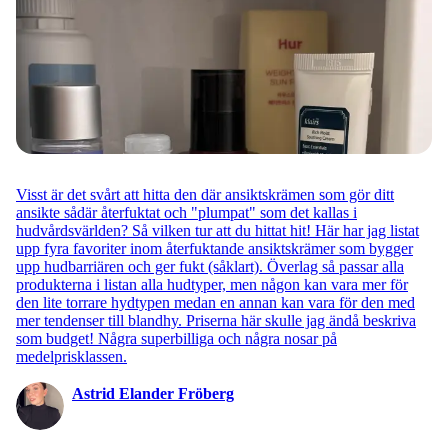
Visst är det svårt att hitta den där ansiktskrämen som gör ditt
ansikte sådär återfuktat och "plumpat" som det kallas i
hudvårdsvärlden? Så vilken tur att du hittat hit! Här har jag listat
upp fyra favoriter inom återfuktande ansiktskrämer som bygger
upp hudbarriären och ger fukt (såklart). Överlag så passar alla
produkterna i listan alla hudtyper, men någon kan vara mer för
den lite torrare hydtypen medan en annan kan vara för den med
mer tendenser till blandhy. Priserna här skulle jag ändå beskriva
som budget! Några superbilliga och några nosar på
medelprisklassen.
Astrid Elander Fröberg