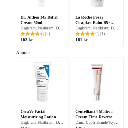
Dr. Althea 345 Relief
La Roche Posay
Cream 50ml
Cicaplast Balm B5+
Dagkräm, Nattkräm, Dam, Herr, Anti-blemish, Avslappnande, Uppfriskande/Kylande, Återfuktande, Antioxidant, Regenererande, Balanserande, Närande, Lugnande, Torr, Känslig, Mogen
Dagkräm, Nattkräm, Dam, Herr, Mjukgörande, Uppfriskande/Kylande, Återfuktande, Motverkar rynkor, Regenererande, Närande, Lugnande, Normal, Blandad, Torr, Alla, Känslig, Mogen
100ml
(
2
)
(
1
)
163 kr
161 kr
Annons
CeraVe Facial
Centellian24 Madeca
Moisturizing Lotion
Cream Time Reverse
Dagkräm, Nattkräm, Dagkräm med SPF, Dam, Herr, Avslappnande, Rengörande, Återfuktande, Motverkar rynkor, Regenererande, Närande, Normal, Torr, Mogen
Dam, Uppfriskande/Kylande, Återfuktande, Uppstramande, Regenererande, Lugnande, Mogen
Normal/Dry Skin 52ml
Fuktkräm 50ml