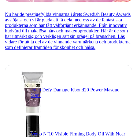
Nu har de prestigefyllda vinnarna i årets Swedish Beauty Awards
avslöjats, och vi är glada att få dela med oss av de fantastiska
produkterna som har fått välförtjänt erkännande. Från innovativ
hudvård till makalösa hår- och makeupprodukter. Här är de som
har utmärkt sig och verkligen satt sin prägel på branschen. Läs
vidare för att ta del av de vinnande varumärkena och produkterna
som definierar framtiden för skönhet och hälsa.
Joico Defy Damage Kbond20 Power Masque
50ml
Verso N°10 Visible Firming Body Oil With Near