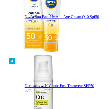
Nivea Sun Face Uv Anti Age Cream Q10 Spf50
50ml
4
Dermaceutic K Ceutic Post Treatment SPF50
30ml