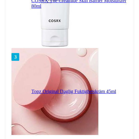
COSRX The Creamide Skin Barrier Moisturizer
80ml
3
Topz Original Daglig Fuktighetskräm 45ml