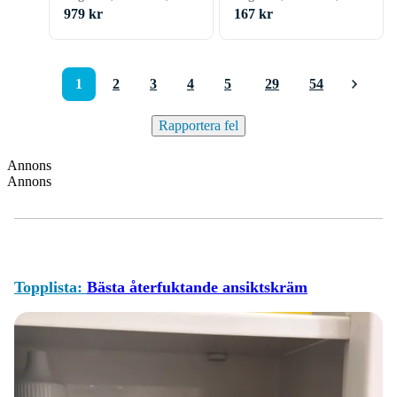
Complex 75ml
979 kr
167 kr
1
2
3
4
5
29
54
Rapportera fel
Annons
Annons
Topplista:
Bästa återfuktande ansiktskräm