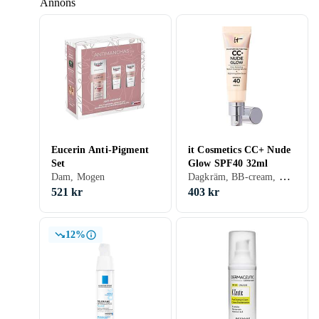
Annons
Eucerin Anti-Pigment
it Cosmetics CC+ Nude
Set
Glow SPF40 32ml
Dagkräm, BB-cream, CC-cream, Dagkräm med SPF, Dam, Herr, Återfuktande, Bronzing, Lyster, Antioxidant, Upplysande, Normal, Blandad, Torr, Fet, Alla, Känslig, Mogen
Dam, Mogen
521 kr
403 kr
12%