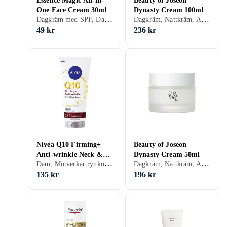
Essence Magic All-in-
Beauty of Joseon
One Face Cream 30ml
Dynasty Cream 100ml
Dagkräm med SPF, Dam, Återfuktande, Motverkar rynkor, Uppstramande, Närande, Alla, Mogen
Dagkräm, Nattkräm, Anti age, Dam, Herr, Återfuktande, Lyster, Motverkar rynkor, Regenererande, Balanserande, Närande, Oljefri, Upplysande, Normal, Blandad, Torr, Fet, Alla, Känslig, Mogen
49 kr
236 kr
Nivea Q10 Firming+
Beauty of Joseon
Anti-wrinkle Neck &
Dynasty Cream 50ml
Dam, Motverkar rynkor, Antioxidant, Uppstramande, Halskräm, Mogen
Dagkräm, Nattkräm, Anti age, Dam, Återfuktande, Lyster, Motverkar rynkor, Regenererande, Balanserande, Närande, Oljefri, Upplysande, Normal, Blandad, Torr, Fet, Alla, Känslig, Mogen
Chest Cream 200ml
135 kr
196 kr