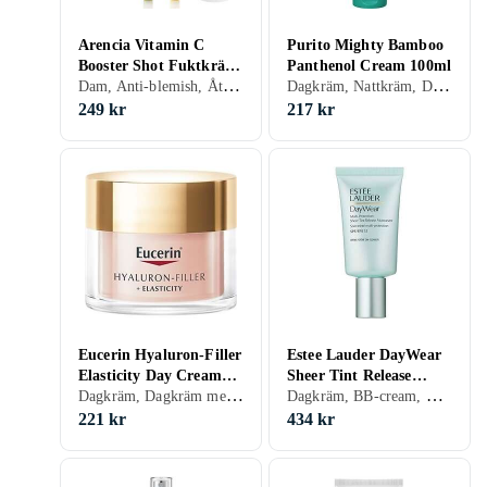
Arencia Vitamin C
Purito Mighty Bamboo
Booster Shot Fuktkräm
Panthenol Cream 100ml
Dam, Anti-blemish, Återfuktande, Motverkar rynkor, Antioxidant, Mogen
Dagkräm, Nattkräm, Dam, Herr, Avslappnande, Mjukgörande, Uppfriskande/Kylande, Återfuktande, Regenererande, Balanserande, Närande, Oljefri, Lugnande, Normal, Blandad, Torr, Fet, Alla, Känslig, Mogen
30ml
249 kr
217 kr
Eucerin Hyaluron-Filler
Estee Lauder DayWear
Elasticity Day Cream
Sheer Tint Release
Dagkräm, Dagkräm med SPF, Anti age, Dam, Lyster, Mogen
Dagkräm, BB-cream, CC-cream, Dagkräm med SPF, Dam, Herr, Uppfriskande/Kylande, Återfuktande, Bronzing, Motverkar rynkor, Antioxidant, Lugnande, Normal, Blandad, Torr, Fet, Alla, Känslig, Mogen
Rose SPF 30, 50ml
Moisturizer SPF15 50ml
221 kr
434 kr