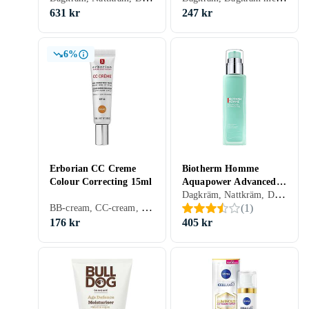
631 kr
247 kr
6%
Erborian CC Creme
Biotherm Homme
Colour Correcting 15ml
Aquapower Advanced
Dagkräm, Nattkräm, Dam, Herr, Anti-blemish, Uppfriskande/Kylande, Återfuktande, Antioxidant, Regenererande, Närande, Oljefri, Normal, Blandad, Torr, Alla, Känslig, Mogen
Gel 100ml
BB-cream, CC-cream, Dagkräm med SPF, Dam, Anti-blemish, Mjukgörande, Återfuktande, Bronzing, Lyster, Lugnande, Upplysande, Normal, Blandad, Torr, Fet, Alla, Känslig, Mogen
(
1
)
176 kr
405 kr