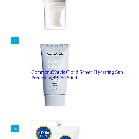
2
Common Clouds Cloud Screen Hydrating Sun
Protection SPF50 50ml
3