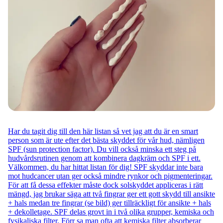
Har du tagit dig till den här listan så vet jag att du är en smart
person som är ute efter det bästa skyddet för vår hud, nämligen
SPF (sun protection factor). Du vill också minska ett steg på
hudvårdsrutinen genom att kombinera dagkräm och SPF i ett.
Välkommen, du har hittat listan för dig! SPF skyddar inte bara
mot hudcancer utan ger också mindre rynkor och pigmenteringar.
För att få dessa effekter måste dock solskyddet appliceras i rätt
mängd, jag brukar säga att två fingrar ger ett gott skydd till ansikte
+ hals medan tre fingrar (se bild) ger tillräckligt för ansikte + hals
+ dekolletage. SPF delas grovt in i två olika grupper, kemiska och
fysikaliska filter. Förr sa man ofta att kemiska filter absorberar