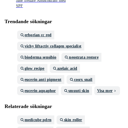
Jane Iredale Ansiktskräm med
SPF
Trendande sökningar
erborian cc red
vichy liftactiv collagen specialist
bioderma sensibio
neostrata restore
glow recipe
azelaic acid
eucerin anti pigment
cosrx snail
eucerin aquaphor
smuuti skin
Visa mer
Relaterade sökningar
medicube pdrn
skin roller