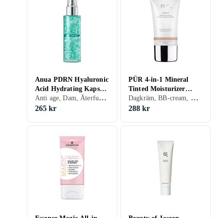
Anua PDRN Hyaluronic
PÜR 4-in-1 Mineral
Acid Hydrating Kapsel
Tinted Moisturizer
Anti age, Dam, Återfuktande, Mogen
Dagkräm, BB-cream, CC-cream, Dagkräm med SPF, Dam, Återfuktande, Bronzing, Normal, Blandad, Alla, Mogen
Dimma 100ml
SPF20 50g
265 kr
288 kr