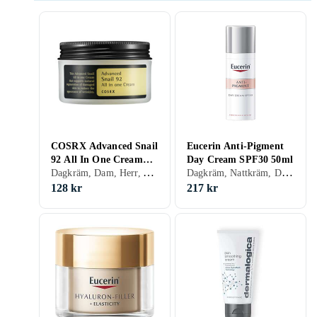
COSRX Advanced Snail
Eucerin Anti-Pigment
92 All In One Cream
Day Cream SPF30 50ml
Dagkräm, Dam, Herr, Anti-blemish, Återfuktande, Motverkar rynkor, Regenererande, Balanserande, Närande, Lugnande, Upplysande, Normal, Blandad, Torr, Fet, Alla, Känslig, Mogen
Dagkräm, Nattkräm, Dagkräm med SPF, Anti age, Dam, Anti-blemish, Återfuktande, Bronzing, Lyster, Närande, Upplysande, Normal, Alla, Mogen
100ml
128 kr
217 kr