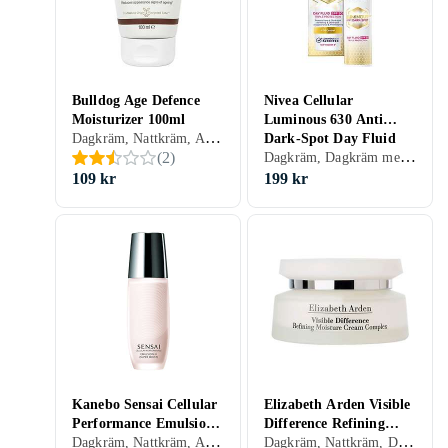
Bulldog Age Defence
Nivea Cellular
Moisturizer 100ml
Luminous 630 Anti
Dagkräm, Nattkräm, Anti age, Herr, Mjukgörande, Återfuktande, Lyster, Motverkar rynkor, Antioxidant, Uppstramande, Regenererande, Närande, Oljefri, Normal, Blandad, Torr, Fet, Alla, Känslig, Mogen
Dark-Spot Day Fluid
Dagkräm, Dagkräm med SPF, Dam, Anti-blemish, Återfuktande, Lyster, Antioxidant, Upplysande, Alla, Känslig, Mogen
(
2
)
SPF50 40ml
109 kr
199 kr
Kanebo Sensai Cellular
Elizabeth Arden Visible
Performance Emulsion
Difference Refining
Dagkräm, Nattkräm, Anti age, Dam, Mjukgörande, Rengörande, Återfuktande, Motverkar rynkor, Balanserande, Närande, Normal, Blandad, Torr, Fet, Mogen
Dagkräm, Nattkräm, Dagkräm med SPF, Dam, Herr, Mjukgörande, Rengörande, Återfuktande, Bronzing, Lyster, Motverkar rynkor, Närande, Normal, Torr, Alla, Mogen
III Super Moist 100ml
Moisture Cream