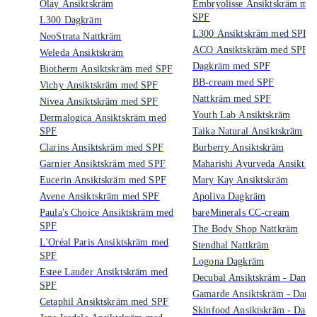
Olay Ansiktskräm
Embryolisse Ansiktskräm me
SPF
L300 Dagkräm
L300 Ansiktskräm med SPF
NeoStrata Nattkräm
ACO Ansiktskräm med SPF
Weleda Ansiktskräm
Dagkräm med SPF
Biotherm Ansiktskräm med SPF
BB-cream med SPF
Vichy Ansiktskräm med SPF
Nattkräm med SPF
Nivea Ansiktskräm med SPF
Youth Lab Ansiktskräm
Dermalogica Ansiktskräm med
SPF
Taika Natural Ansiktskräm
Clarins Ansiktskräm med SPF
Burberry Ansiktskräm
Garnier Ansiktskräm med SPF
Maharishi Ayurveda Ansiktsk
Eucerin Ansiktskräm med SPF
Mary Kay Ansiktskräm
Avene Ansiktskräm med SPF
Apoliva Dagkräm
Paula's Choice Ansiktskräm med
bareMinerals CC-cream
SPF
The Body Shop Nattkräm
L'Oréal Paris Ansiktskräm med
Stendhal Nattkräm
SPF
Logona Dagkräm
Estee Lauder Ansiktskräm med
Decubal Ansiktskräm - Dam
SPF
Gamarde Ansiktskräm - Dam
Cetaphil Ansiktskräm med SPF
Skinfood Ansiktskräm - Dam