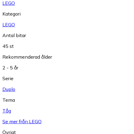
LEGO
Kategori
LEGO
Antal bitar
45 st
Rekommenderad ålder
2 - 5 år
Serie
Duplo
Tema
Tåg
Se mer från LEGO
Övrigt