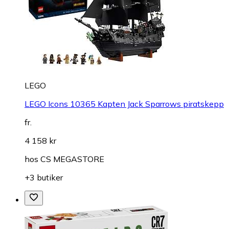
LEGO
LEGO Icons 10365 Kapten Jack Sparrows piratskepp
fr.
4 158 kr
hos
CS MEGASTORE
+3 butiker