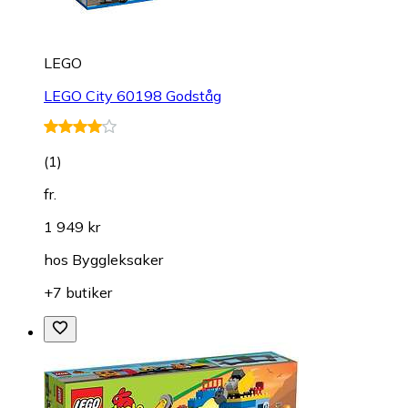
LEGO
LEGO City 60198 Godståg
(
1
)
fr.
1 949 kr
hos
Byggleksaker
+7 butiker