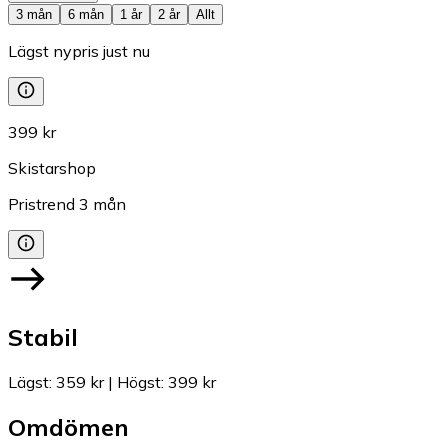
3 mån
6 mån
1 år
2 år
Allt
Lägst nypris just nu
399 kr
Skistarshop
Pristrend
3
mån
Stabil
Lägst
:
359 kr
|
Högst
:
399 kr
Omdömen