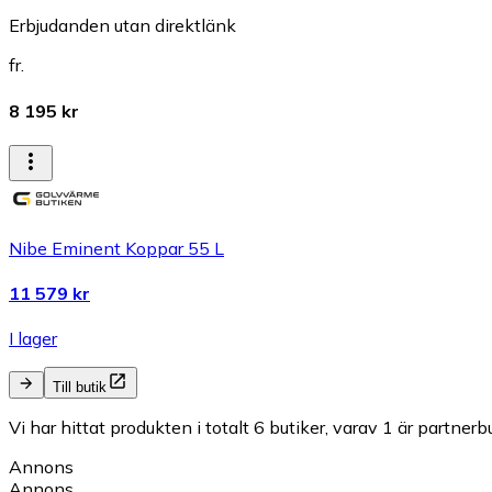
Erbjudanden utan direktlänk
fr.
8 195 kr
Nibe Eminent Koppar 55 L
11 579 kr
I lager
Till butik
Vi har hittat produkten i totalt 6 butiker, varav 1 är partnerbu
Annons
Annons