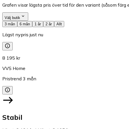
Grafen visar lägsta pris över tid för den variant (såsom färg e
Välj butik
3 mån
6 mån
1 år
2 år
Allt
Lägst nypris just nu
8 195 kr
VVS Home
Pristrend
3
mån
Stabil