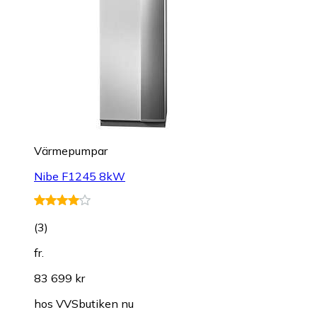
Värmepumpar
Nibe F1245 8kW
(
3
)
fr.
83 699 kr
hos
VVSbutiken nu