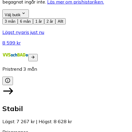
begagnat ingår inte.
Läs mer om prishistoriken.
Välj butik
3 mån
6 mån
1 år
2 år
Allt
Lägst nypris just nu
8 599 kr
Pristrend
3
mån
Stabil
Lägst
:
7 267 kr
|
Högst
:
8 628 kr