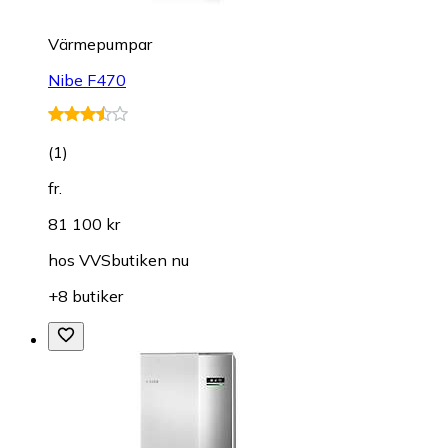
Värmepumpar
Nibe F470
(
1
)
fr.
81 100 kr
hos
VVSbutiken nu
+8 butiker