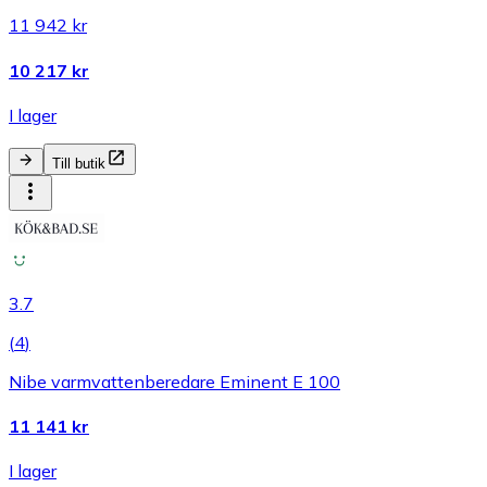
11 942 kr
10 217 kr
I lager
Till butik
3.7
(
4
)
Nibe varmvattenberedare Eminent E 100
11 141 kr
I lager