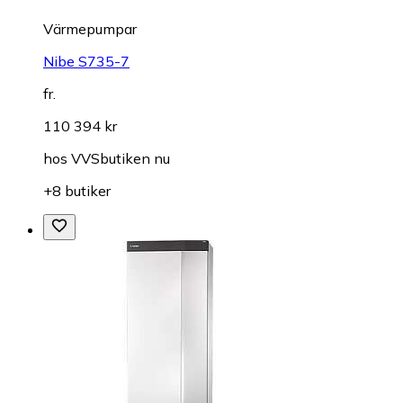
Värmepumpar
Nibe S735-7
fr.
110 394 kr
hos
VVSbutiken nu
+8 butiker