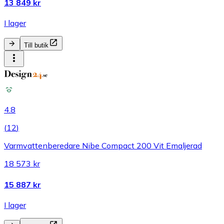
13 849 kr
I lager
Till butik
4.8
(
12
)
Varmvattenberedare Nibe Compact 200 Vit Emaljerad
18 573 kr
15 887 kr
I lager