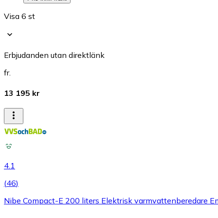
Visa 6 st
Erbjudanden utan direktlänk
fr.
13 195 kr
4.1
(
46
)
Nibe Compact-E 200 liters Elektrisk varmvattenberedare Em