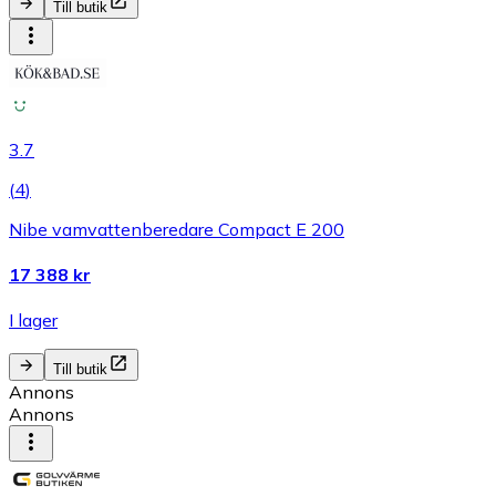
Till butik
3.7
(
4
)
Nibe vamvattenberedare Compact E 200
17 388 kr
I lager
Till butik
Annons
Annons