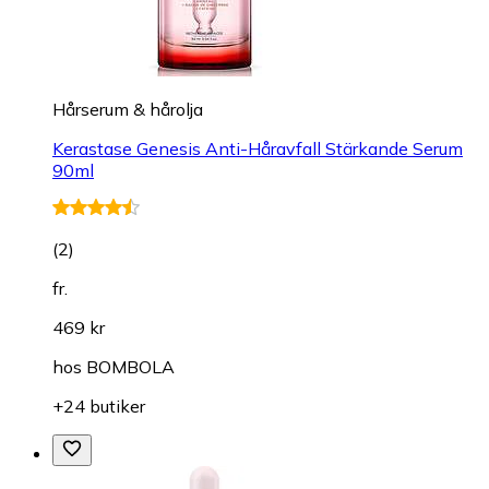
Hårserum & hårolja
Kerastase Genesis Anti-Håravfall Stärkande Serum
90ml
(
2
)
fr.
469 kr
hos
BOMBOLA
+24 butiker