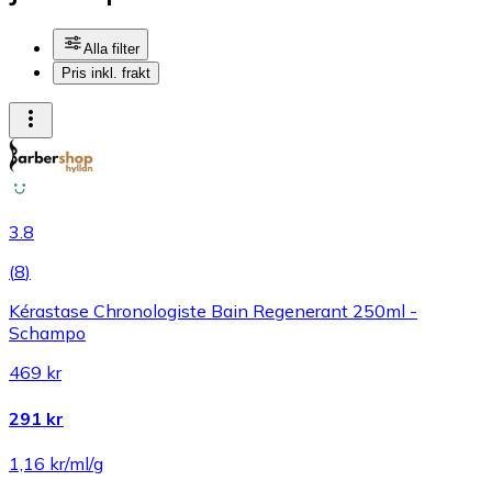
Alla filter
Pris inkl. frakt
3.8
(
8
)
Kérastase Chronologiste Bain Regenerant 250ml -
Schampo
469 kr
291 kr
1,16 kr/ml/g