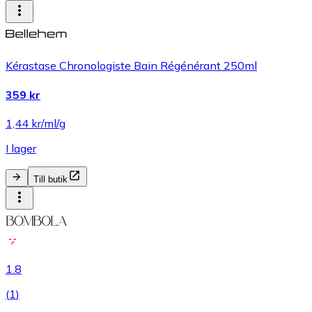
Kérastase Chronologiste Bain Régénérant 250ml
359 kr
1,44 kr/ml/g
I lager
Till butik
1.8
(
1
)