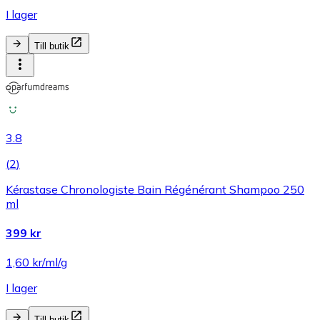
I lager
Till butik
3.8
(
2
)
Kérastase Chronologiste Bain Régénérant Shampoo 250
ml
399 kr
1,60 kr/ml/g
I lager
Till butik