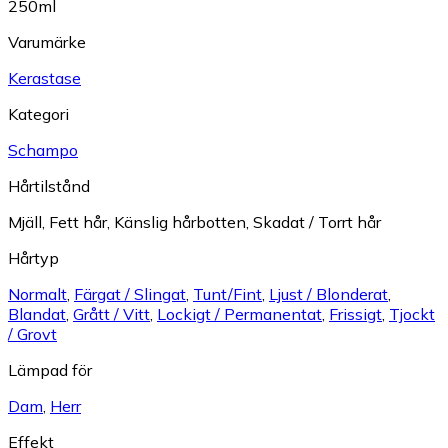
250ml
Varumärke
Kerastase
Kategori
Schampo
Hårtilstånd
Mjäll
,
Fett hår
,
Känslig hårbotten
,
Skadat / Torrt hår
Hårtyp
Normalt
,
Färgat / Slingat
,
Tunt/Fint
,
Ljust / Blonderat
,
Blandat
,
Grått / Vitt
,
Lockigt / Permanentat
,
Frissigt
,
Tjockt
/ Grovt
Lämpad för
Dam
,
Herr
Effekt