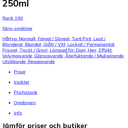
250ml
Rank 190
Skriv omdöme
Hårtyp: Normalt, Färgat / Slingat, Tunt/Fint, Ljust /
Blonderat, Blandat, Grått / Vitt, Lockigt / Permanentat,
Frissigt, Tjockt / Grovt, Lämpad för: Dam, Herr, Effekt:
Volymgivande, Glansgivande, Återfuktande / Mjukgörande,
Utslätande, Reparerande
Priser
Insikter
Prishistorik
Omdömen
Info
Jämför priser och butiker