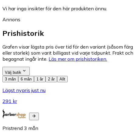
Vi har inga insikter för den här produkten ännu.
Annons
Prishistorik
Grafen visar lägsta pris över tid för den variant (såsom färg
eller storlek) som varit billigast vid varje tidpunkt. Frakt och
begagnat ingår inte.
Läs mer om prishistoriken.
Välj butik
3 mån
6 mån
1 år
2 år
Allt
Lägst nypris just nu
291 kr
Pristrend
3
mån