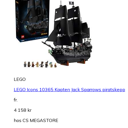
LEGO
LEGO Icons 10365 Kapten Jack Sparrows piratskepp
fr.
4 158 kr
hos
CS MEGASTORE