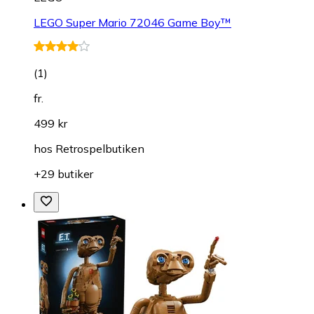
LEGO Super Mario 72046 Game Boy™
(
1
)
fr.
499 kr
hos
Retrospelbutiken
+29 butiker