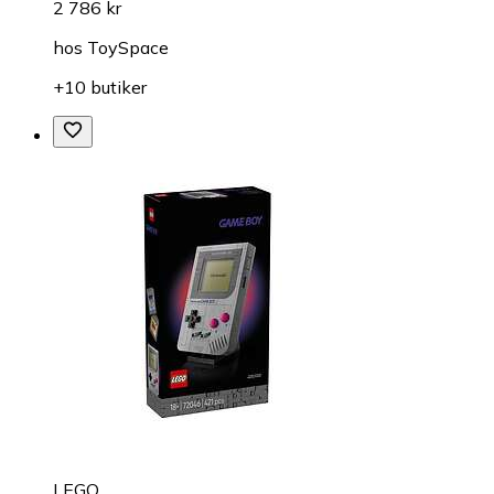
2 786 kr
hos
ToySpace
+10 butiker
LEGO