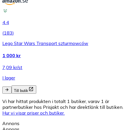
4.4
(
183
)
Lego Star Wars Transport szturmowców
1 000 kr
7,09 kr/st
I lager
Till butik
Vi har hittat produkten i totalt 1 butiker, varav 1 är
partnerbutiker hos Prisjakt och har direktlänk till butiken.
Hur vi visar priser och butiker.
Annons
Annons