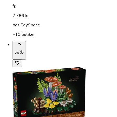
fr.
2 786 kr
hos
ToySpace
+10 butiker
7%