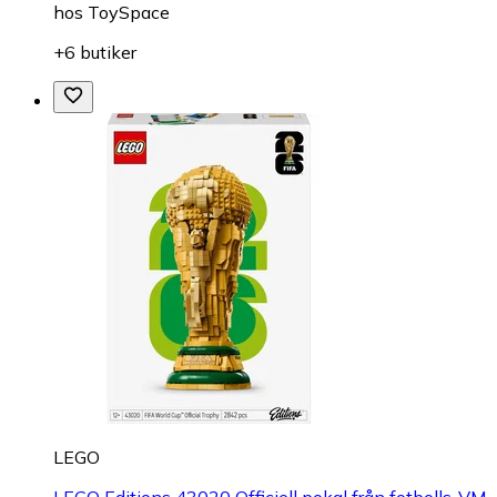
hos
ToySpace
+6 butiker
LEGO
LEGO Editions 43020 Officiell pokal från fotbolls-VM