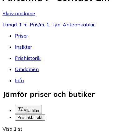
Skriv omdöme
Längd: 1 m, Pris/m: 1, Typ: Antennkablar
Priser
Insikter
Prishistorik
Omdömen
Info
Jämför priser och butiker
Alla filter
Pris inkl. frakt
Visa 1 st