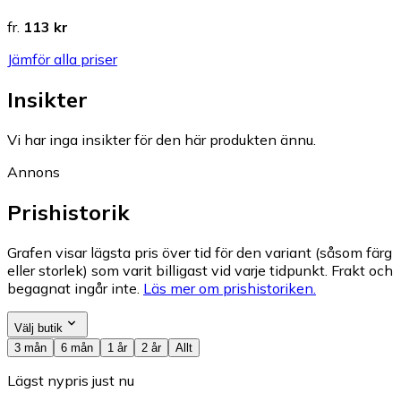
fr.
113 kr
Jämför alla priser
Insikter
Vi har inga insikter för den här produkten ännu.
Annons
Prishistorik
Grafen visar lägsta pris över tid för den variant (såsom färg
eller storlek) som varit billigast vid varje tidpunkt. Frakt och
begagnat ingår inte.
Läs mer om prishistoriken.
Välj butik
3 mån
6 mån
1 år
2 år
Allt
Lägst nypris just nu