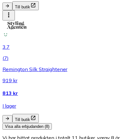
Till butik
3.7
(
7
)
Remington Silk Straightener
919 kr
813 kr
I lager
Till butik
Visa alla erbjudanden (8)
Vi har hittat produkten i totalt 11 butiker, varav 8 är