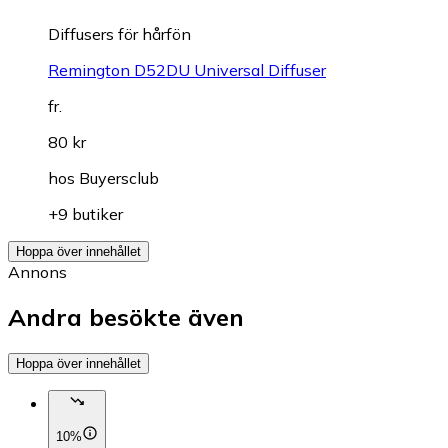
Diffusers för hårfön
Remington D52DU Universal Diffuser
fr.
80 kr
hos
Buyersclub
+9 butiker
Hoppa över innehållet
Annons
Andra besökte även
Hoppa över innehållet
10%