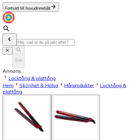
Fortsätt till huvudinnehåll
Sök
Annons
Locktång & plattång
Hem
Skönhet & Hälsa
Hårprodukter
Locktång &
plattång