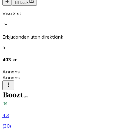
Till butik
Visa 3 st
Erbjudanden utan direktlänk
fr.
403 kr
Annons
Annons
4.3
(
30
)