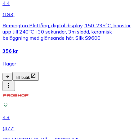
4.4
(
183
)
Remington Plattång, digital display, 150-235°C, boostar
upp till 240°C i 30 sekunder, 3m sladd, keramisk
beläggning med glänsande hår, Silk S9600
356 kr
I lager
Till butik
4.3
(
477
)