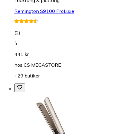
Locktång & plattång
Remington S9100 ProLuxe
(
2
)
fr.
441 kr
hos
CS MEGASTORE
+29 butiker