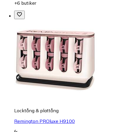
+6 butiker
Locktång & plattång
Remington PROluxe H9100
fr.