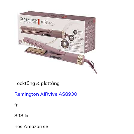
Locktång & plattång
Remington AIRvive AS8930
fr.
898 kr
hos
Amazon.se