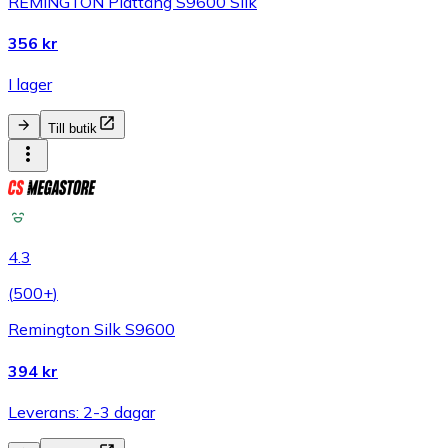
REMINGTON Plattång S9600 Silk
356 kr
I lager
Till butik
4.3
(
500+
)
Remington Silk S9600
394 kr
Leverans: 2-3 dagar