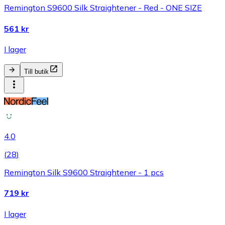
Remington S9600 Silk Straightener - Red - ONE SIZE
561 kr
I lager
Till butik
4.0
(
28
)
Remington Silk S9600 Straightener - 1 pcs
719 kr
I lager