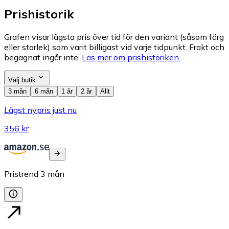
Prishistorik
Grafen visar lägsta pris över tid för den variant (såsom färg
eller storlek) som varit billigast vid varje tidpunkt. Frakt och
begagnat ingår inte.
Läs mer om prishistoriken.
Välj butik
3 mån
6 mån
1 år
2 år
Allt
Lägst nypris just nu
356 kr
Pristrend
3
mån