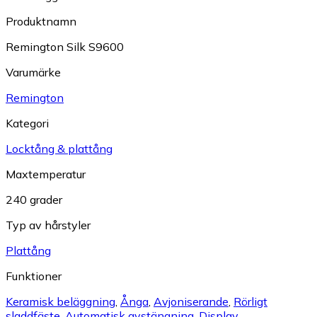
Produktnamn
Remington Silk S9600
Varumärke
Remington
Kategori
Locktång & plattång
Maxtemperatur
240 grader
Typ av hårstyler
Plattång
Funktioner
Keramisk beläggning
,
Ånga
,
Avjoniserande
,
Rörligt
sladdfäste
,
Automatisk avstängning
,
Display