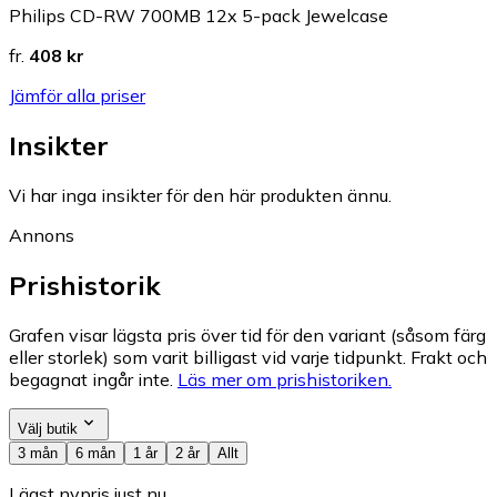
Philips CD-RW 700MB 12x 5-pack Jewelcase
fr.
408 kr
Jämför alla priser
Insikter
Vi har inga insikter för den här produkten ännu.
Annons
Prishistorik
Grafen visar lägsta pris över tid för den variant (såsom färg
eller storlek) som varit billigast vid varje tidpunkt. Frakt och
begagnat ingår inte.
Läs mer om prishistoriken.
Välj butik
3 mån
6 mån
1 år
2 år
Allt
Lägst nypris just nu