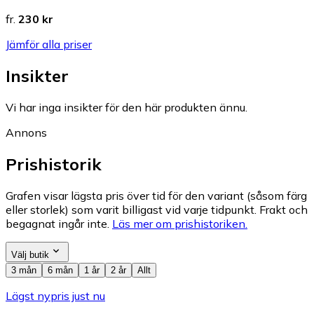
fr.
230 kr
Jämför alla priser
Insikter
Vi har inga insikter för den här produkten ännu.
Annons
Prishistorik
Grafen visar lägsta pris över tid för den variant (såsom färg
eller storlek) som varit billigast vid varje tidpunkt. Frakt och
begagnat ingår inte.
Läs mer om prishistoriken.
Välj butik
3 mån
6 mån
1 år
2 år
Allt
Lägst nypris just nu