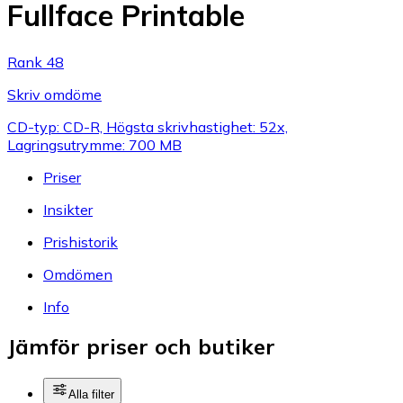
Fullface Printable
Rank 48
Skriv omdöme
CD-typ: CD-R, Högsta skrivhastighet: 52x,
Lagringsutrymme: 700 MB
Priser
Insikter
Prishistorik
Omdömen
Info
Jämför priser och butiker
Alla filter