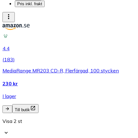
Pris inkl. frakt
4.4
(
183
)
MediaRange MR203 CD-R, Flerfärgad, 100 stycken
230 kr
I lager
Till butik
Visa 2 st