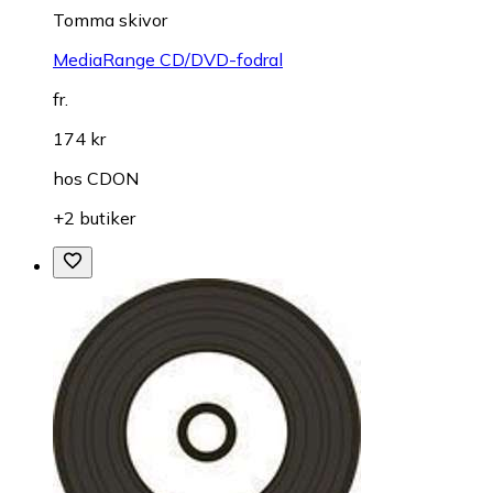
Tomma skivor
MediaRange CD/DVD-fodral
fr.
174 kr
hos
CDON
+2 butiker