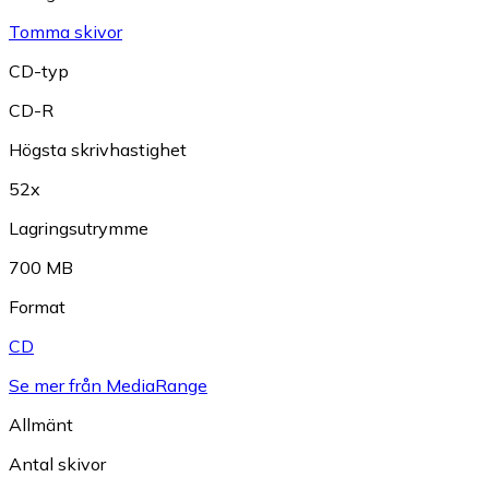
Tomma skivor
CD-typ
CD-R
Högsta skrivhastighet
52x
Lagringsutrymme
700 MB
Format
CD
Se mer från MediaRange
Allmänt
Antal skivor