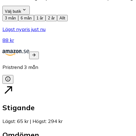
Välj butik
3 mån
6 mån
1 år
2 år
Allt
Lägst nypris just nu
88 kr
Pristrend
3
mån
Stigande
Lägst
:
65 kr
|
Högst
:
294 kr
Omdömen