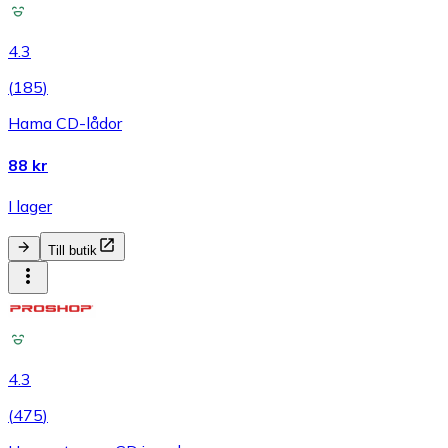
4.3
(
185
)
Hama CD-lådor
88 kr
I lager
Till butik
4.3
(
475
)