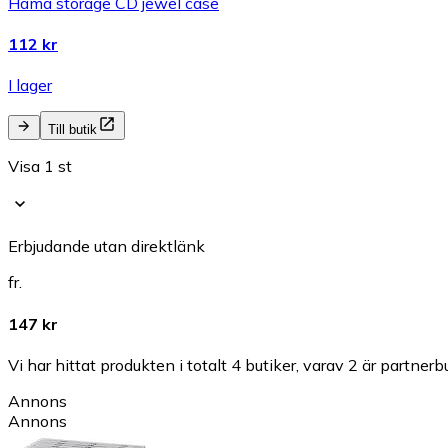
Hama storage CD jewel case
112 kr
I lager
Till butik
Visa 1 st
Erbjudande utan direktlänk
fr.
147 kr
Vi har hittat produkten i totalt 4 butiker, varav 2 är partnerbu
Annons
Annons