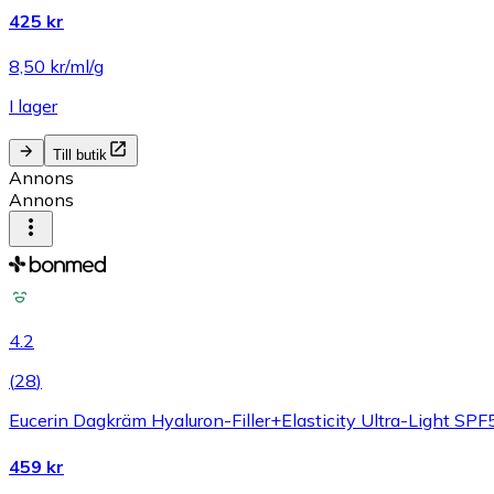
425 kr
8,50 kr/ml/g
I lager
Till butik
Annons
Annons
4.2
(
28
)
Eucerin Dagkräm Hyaluron-Filler+Elasticity Ultra-Light SP
459 kr