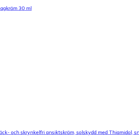
 Dagkräm 30 ml
Fläck- och skrynkelfri ansiktskräm, solskydd med Thiamidol, sn