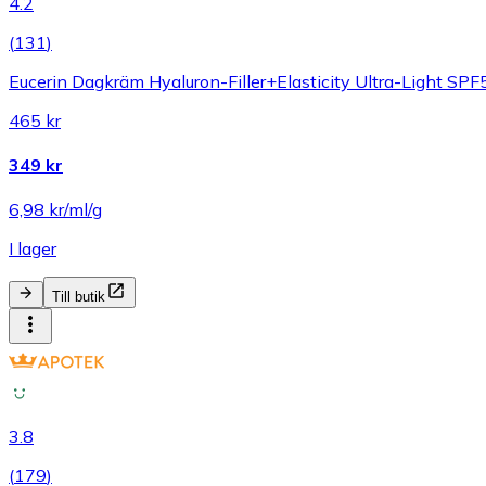
4.2
(
131
)
Eucerin Dagkräm Hyaluron-Filler+Elasticity Ultra-Light SP
465 kr
349 kr
6,98 kr/ml/g
I lager
Till butik
3.8
(
179
)