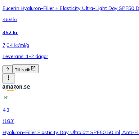
Eucerin Hyaluron-Filler + Elasticity Ultra-Light Day SPF50
469 kr
352 kr
7,04 kr/ml/g
Leverans: 1-2 dagar
Till butik
4.3
(
183
)
Hyaluron-Filler Elasticity Day Ultralätt SPF50 50 ml, Anti-