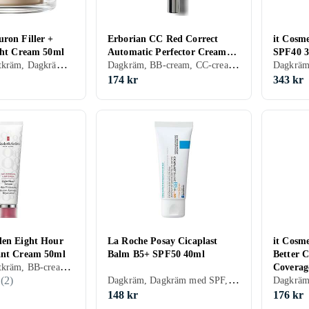
ron Filler +
Erborian CC Red Correct
it Cosm
ight Cream 50ml
Automatic Perfector Cream
SPF40 
Dagkräm, Nattkräm, Dagkräm med SPF, Anti age, Dam, Anti-blemish, Återfuktande, Motverkar rynkor, Uppstramande, Regenererande, Närande, Normal, Blandad, Torr, Fet, Alla, Känslig, Mogen
Dagkräm, BB-cream, CC-cream, Dagkräm med SPF, Dam, Anti-redness, Anti-blemish, Avslappnande, Mjukgörande, Återfuktande, Lyster, Motverkar rynkor, Antioxidant, Uppstramande, Regenererande, Oljefri, Lugnande, Normal, Blandad, Torr, Fet, Alla, Känslig, Mogen
SPF25 15ml
174 kr
343 kr
den Eight Hour
La Roche Posay Cicaplast
it Cosme
ant Cream 50ml
Balm B5+ SPF50 40ml
Better 
Dagkräm, Nattkräm, BB-cream, CC-cream, Dagkräm med SPF, Dam, Mjukgörande, Uppfriskande/Kylande, Återfuktande, Lyster, Motverkar rynkor, Regenererande, Närande, Lugnande, Normal, Torr, Alla, Känslig, Mogen
Coverag
Dagkräm, Dagkräm med SPF, Dam, Herr, Anti-redness, Avslappnande, Uppfriskande/Kylande, Återfuktande, Regenererande, Närande, Lugnande, Torr, Alla, Känslig
(
2
)
148 kr
176 kr