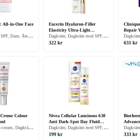
c All-in-One Face
Eucerin Hyaluron-Filler
Clinique
Elasticity Ultra-Light
Repair 
Dagkräm med SPF, Dam, Återfuktande, Motverkar rynkor, Uppstramande, Närande, Alla, Mogen
Dagkräm, Dagkräm med SPF, Anti age, Dam, Motverkar rynkor, Alla, Mogen
Dagkräm SPF50+ 50ml
Cream 
322 kr
631 kr
9%
 Creme Colour
Nivea Cellular Luminous 630
Biothe
5ml
Anti Dark-Spot Day Fluid
Advance
BB-cream, CC-cream, Dagkräm med SPF, Dam, Anti-blemish, Mjukgörande, Återfuktande, Bronzing, Lyster, Lugnande, Upplysande, Normal, Blandad, Torr, Fet, Alla, Känslig, Mogen
Dagkräm, Dagkräm med SPF, Dam, Anti-blemish, Återfuktande, Lyster, Antioxidant, Upplysande, Alla, Känslig, Mogen
SPF50 40ml
199 kr
333 kr