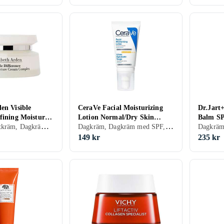
en Visible
CeraVe Facial Moisturizing
Dr.Jart
fining Moisture
Lotion Normal/Dry Skin
Balm S
Dagkräm, Nattkräm, Dagkräm med SPF, Dam, Herr, Mjukgörande, Rengörande, Återfuktande, Bronzing, Lyster, Motverkar rynkor, Närande, Normal, Torr, Alla, Mogen
Dagkräm, Dagkräm med SPF, Dam, Herr, Avslappnande, Återfuktande, Regenererande, Närande, Normal, Torr, Alla, Känslig
ex 75ml
SPF30 52ml
149 kr
235 kr