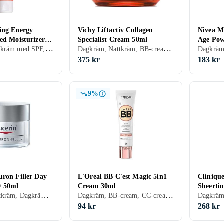
ing Energy
Vichy Liftactiv Collagen
Nivea M
ed Moisturizer
Specialist Cream 50ml
Age Pow
Dagkräm, Dagkräm med SPF, Dam, Mjukgörande, Uppfriskande/Kylande, Återfuktande, Bronzing, Lyster, Normal, Blandad, Torr, Fet, Alla
Dagkräm, Nattkräm, BB-cream, Dagkräm med SPF, Anti age, Dam, Anti-blemish, Återfuktande, Motverkar rynkor, Antioxidant, Uppstramande, Regenererande, Alla, Känslig, Mogen
SPF30 
375 kr
183 kr
9%
uron Filler Day
L'Oreal BB C'est Magic 5in1
Cliniqu
 50ml
Cream 30ml
Sheerti
Dagkräm, Nattkräm, Dagkräm med SPF, Anti age, Dam, Återfuktande, Motverkar rynkor, Torr, Alla, Känslig, Mogen
Dagkräm, BB-cream, CC-cream, Dagkräm med SPF, Dam, Återfuktande, Lyster, Antioxidant, Lugnande, Upplysande, Normal, Blandad, Torr, Alla, Känslig
40ml
94 kr
268 kr