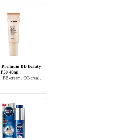
+ Premium BB Beauty
PF50 40ml
Dagkräm, BB-cream, CC-cream, Dagkräm med SPF, Dam, Herr, Återfuktande, Bronzing, Lugnande, Normal, Blandad, Torr, Fet, Alla, Känslig, Mogen