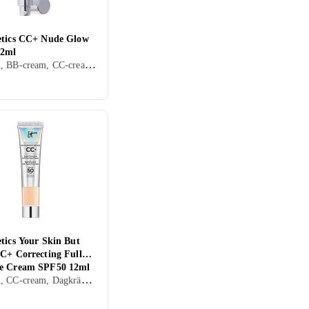
etics CC+ Nude Glow
32ml
Dagkräm, BB-cream, CC-cream, Dagkräm med SPF, Dam, Herr, Återfuktande, Bronzing, Lyster, Antioxidant, Upplysande, Normal, Blandad, Torr, Fet, Alla, Känslig, Mogen
tics Your Skin But
CC+ Correcting Full
e Cream SPF50 12ml
Dagkräm, CC-cream, Dagkräm med SPF, Anti age, Dam, Herr, Återfuktande, Närande, Normal, Blandad, Torr, Fet, Alla, Känslig, Mogen