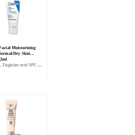
utic
PÜR
Facial Moisturizing
Normal/Dry Skin
ome
Dermalogica
52ml
Dagkräm, Dagkräm med SPF, Dam, Herr, Avslappnande, Återfuktande, Regenererande, Närande, Normal, Torr