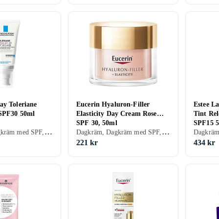
ay Toleriane
Eucerin Hyaluron-Filler
Estee L
 SPF30 50ml
Elasticity Day Cream Rose
Tint Rel
SPF 30, 50ml
SPF15 
Dagkräm, Dagkräm med SPF, Dam, Herr, Anti-redness, Anti-blemish, Avslappnande, Uppfriskande/Kylande, Återfuktande, Regenererande, Balanserande, Närande, Lugnande, Torr, Känslig
Dagkräm, Dagkräm med SPF, Anti age, Dam, Lyster, Mogen
221 kr
434 kr