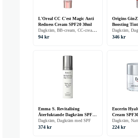
L'Oreal CC C'est Magic Anti
Origins GinZ
Redness Cream SPF20 30ml
Boosting Tint
Dagkräm, BB-cream, CC-cream, Dagkräm med SPF, Dam, Anti-redness, Återfuktande, Lyster, Antioxidant, Regenererande, Närande, Normal, Blandad, Torr, Fet, Alla, Känslig, Mogen
SPF40 50ml
94 kr
346 kr
Emma S. Revitalising
Eucerin Hyal
Återfuktande Dagkräm SPF20
Cream SPF30
50ml
Dagkräm, Dagkräm med SPF
374 kr
224 kr