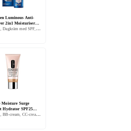
en Luminous Anti-
er 2in1 Moisturiser
Dagkräm, Dagkräm med SPF, Anti age, Dam, Herr, Anti-blemish, Återfuktande, Motverkar rynkor, Antioxidant, Uppstramande, Normal, Blandad, Torr, Fet, Alla, Känslig, Mogen
50ml
e Moisture Surge
nt Hydrator SPF25
Dagkräm, BB-cream, CC-cream, Dagkräm med SPF, Dam, Herr, Återfuktande, Bronzing, Närande, Oljefri, Alla