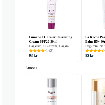
Clinique
Nivea
Elizabeth Ard
Lumene CC Color Correcting
La Roche Pos
Cream SPF20 30ml
Balm B5+ 40
Kiehl ' s
Dr . Jart +
Origins
Dagkräm, CC-cream, Dagkräm med SPF, Dam, Bronzing, Lyster, Normal, Alla
(
2
)
93 kr
85 kr
Annons
Missha