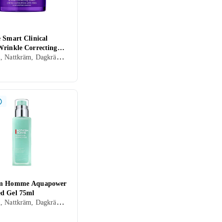
 Smart Clinical
Wrinkle Correcting
Dagkräm, Nattkräm, Dagkräm med SPF, Anti age, Dam, Herr, Återfuktande, Motverkar rynkor, Uppstramande, Regenererande, Närande, Halskräm, Normal, Torr, Alla, Mogen
50ml
rm Homme Aquapower
d Gel 75ml
Dagkräm, Nattkräm, Dagkräm med SPF, Herr, Anti-blemish, Uppfriskande/Kylande, Återfuktande, Antioxidant, Regenererande, Närande, Oljefri, Lugnande, Normal, Blandad, Torr, Alla, Känslig