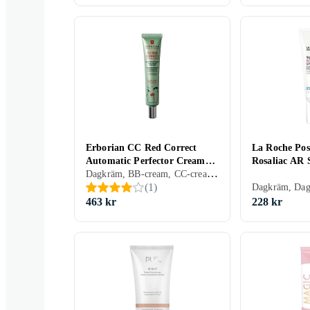
Erborian CC Red Correct
La Roche Pos
Automatic Perfector Cream
Rosaliac AR
Dagkräm, BB-cream, CC-cream, Dagkräm med SPF, Dam, Anti-redness, Anti-blemish, Avslappnande, Mjukgörande, Återfuktande, Lyster, Motverkar rynkor, Antioxidant, Uppstramande, Regenererande, Oljefri, Lugnande, Normal, Blandad, Torr, Fet, Alla, Känslig, Mogen
SPF25 45ml
(
1
)
463 kr
228 kr