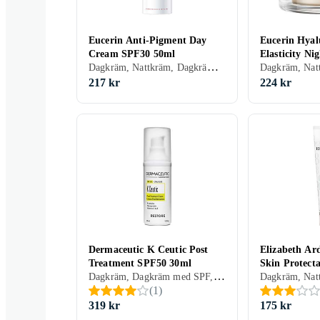
Eucerin Anti-Pigment Day
Eucerin Hyalu
Cream SPF30 50ml
Elasticity N
Dagkräm, Nattkräm, Dagkräm med SPF, Anti age, Dam, Anti-blemish, Återfuktande, Bronzing, Lyster, Närande, Upplysande, Normal, Alla, Mogen
217 kr
224 kr
Dermaceutic K Ceutic Post
Elizabeth Ar
Treatment SPF50 30ml
Skin Protect
Dagkräm, Dagkräm med SPF, Dam, Återfuktande, Bronzing, Regenererande, Närande, Normal, Torr, Alla, Känslig, Mogen
(
1
)
319 kr
175 kr