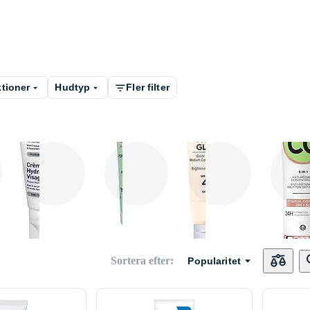
tioner
Hudtyp
Fler filter
y
CeraVe
Erborian
it Cosmetics
L ' Oréal
Sortera efter
:
Popularitet