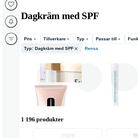
Dagkräm med SPF
Pris
Tillverkare
Typ
Passar till
Funk
Typ: Dagkräm med SPF
Rensa
Lumene
Eucerin
La Roche Posa
1 196 produkter