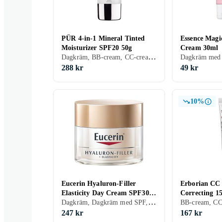
PÜR 4-in-1 Mineral Tinted
Essence Magi
Moisturizer SPF20 50g
Cream 30ml
Dagkräm, BB-cream, CC-cream, Dagkräm med SPF, Dam, Återfuktande, Bronzing, Normal, Blandad, Alla, Mogen
288 kr
49 kr
10%
Eucerin Hyaluron-Filler
Erborian CC
Elasticity Day Cream SPF30
Correcting 1
Dagkräm, Dagkräm med SPF, Anti age, Dam, Anti-blemish, Återfuktande, Motverkar rynkor, Alla, Mogen
50ml
247 kr
167 kr