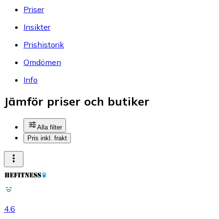
Priser
Insikter
Prishistorik
Omdömen
Info
Jämför priser och butiker
Alla filter
Pris inkl. frakt
4.6