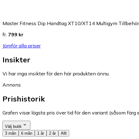
Master Fitness Dip Handtag XT10/XT14 Multigym Tillbehör
fr.
799 kr
Jämför alla priser
Insikter
Vi har inga insikter för den här produkten ännu.
Annons
Prishistorik
Grafen visar lägsta pris över tid för den variant (såsom färg e
Välj butik
3 mån
6 mån
1 år
2 år
Allt