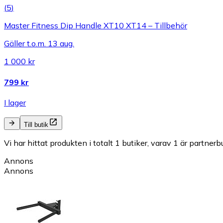
(
5
)
Master Fitness Dip Handle XT10 XT14 – Tillbehör
Gäller t.o.m. 13 aug.
1 000 kr
799 kr
I lager
Till butik
Vi har hittat produkten i totalt 1 butiker, varav 1 är partnerbu
Annons
Annons