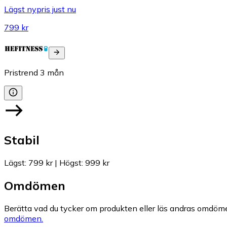
Lägst nypris just nu
799 kr
Pristrend
3
mån
Stabil
Lägst
:
799 kr
|
Högst
:
999 kr
Omdömen
Berätta vad du tycker om produkten eller läs andras omdöme
omdömen.