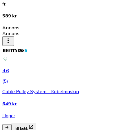
fr.
589 kr
Annons
Annons
4.6
(
5
)
Cable Pulley System – Kabelmaskin
649 kr
I lager
Till butik