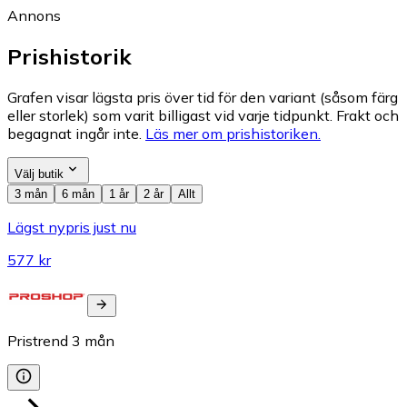
Annons
Prishistorik
Grafen visar lägsta pris över tid för den variant (såsom färg
eller storlek) som varit billigast vid varje tidpunkt. Frakt och
begagnat ingår inte.
Läs mer om prishistoriken.
Välj butik
3 mån
6 mån
1 år
2 år
Allt
Lägst nypris just nu
577 kr
Pristrend
3
mån