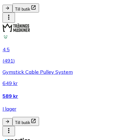
Till butik
4.5
(
491
)
Gymstick Cable Pulley System
649 kr
589 kr
I lager
Till butik