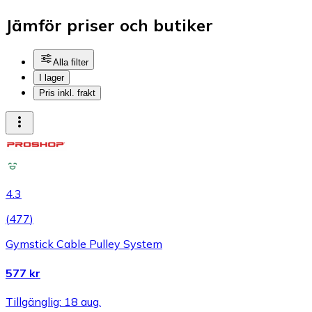
Jämför priser och butiker
Alla filter
I lager
Pris inkl. frakt
4.3
(
477
)
Gymstick Cable Pulley System
577 kr
Tillgänglig: 18 aug.