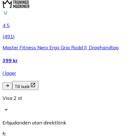
4.5
(
491
)
Master Fitness Nero Ergo Grip Rodd II, Draghandtag
399 kr
I lager
Till butik
Visa 2 st
Erbjudanden utan direktlänk
fr.