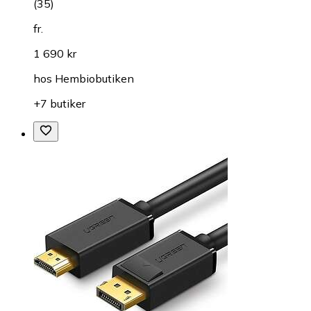
(
35
)
fr.
1 690 kr
hos
Hembiobutiken
+7 butiker