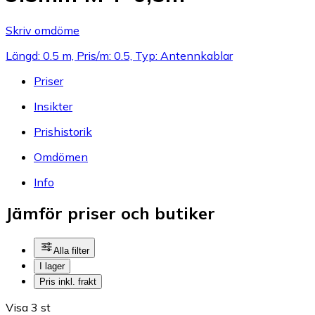
Skriv omdöme
Längd: 0.5 m, Pris/m: 0.5, Typ: Antennkablar
Priser
Insikter
Prishistorik
Omdömen
Info
Jämför priser och butiker
Alla filter
I lager
Pris inkl. frakt
Visa 3 st