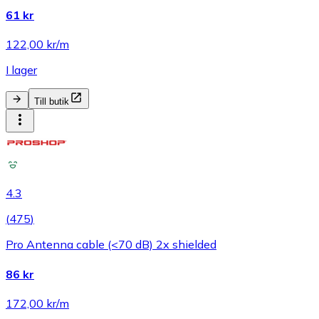
61 kr
122,00 kr/m
I lager
Till butik
4.3
(
475
)
Pro Antenna cable (<70 dB) 2x shielded
86 kr
172,00 kr/m