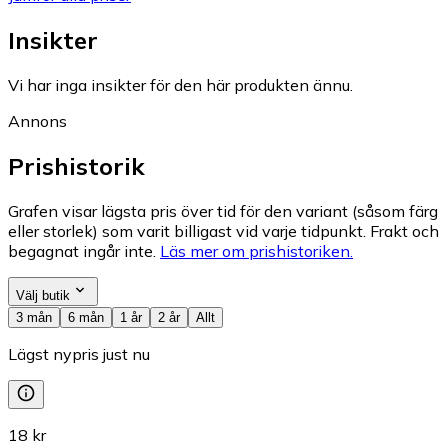
Insikter
Vi har inga insikter för den här produkten ännu.
Annons
Prishistorik
Grafen visar lägsta pris över tid för den variant (såsom färg
eller storlek) som varit billigast vid varje tidpunkt. Frakt och
begagnat ingår inte.
Läs mer om prishistoriken.
Välj butik
3 mån
6 mån
1 år
2 år
Allt
Lägst nypris just nu
18 kr