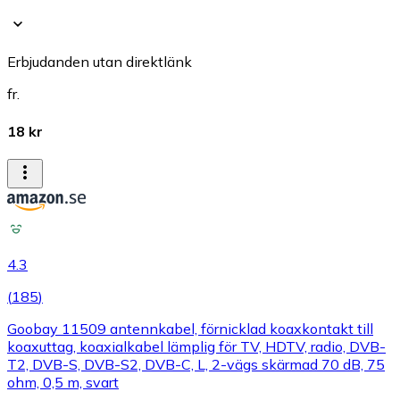
Erbjudanden utan direktlänk
fr.
18 kr
4.3
(
185
)
Goobay 11509 antennkabel, förnicklad koaxkontakt till
koaxuttag, koaxialkabel lämplig för TV, HDTV, radio, DVB-
T2, DVB-S, DVB-S2, DVB-C, L, 2-vägs skärmad 70 dB, 75
ohm, 0,5 m, svart