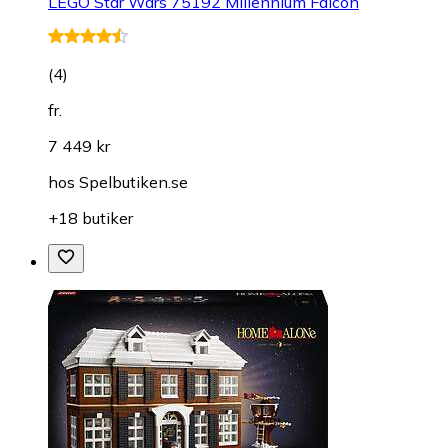
LEGO Star Wars 75192 Millennium Falcon
(
4
)
fr.
7 449 kr
hos
Spelbutiken.se
+18 butiker