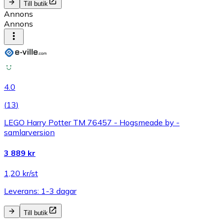
Till butik
Annons
Annons
4.0
(
13
)
LEGO Harry Potter TM 76457 - Hogsmeade by -
samlarversion
3 889 kr
1,20 kr/st
Leverans: 1-3 dagar
Till butik