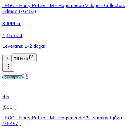
LEGO - Harry Potter TM - Hogsmeade Village - Collectors
Edition (76457)
3 699 kr
1,15 kr/st
Leverans: 1-2 dagar
Till butik
4.5
(
500+
)
LEGO - Harry Potter TM - Hogsmeade™ – samlarutgåva
(76457).