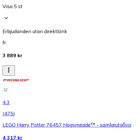
Visa 5 st
Erbjudanden utan direktlänk
fr.
3 889 kr
4.3
(
475
)
LEGO Harry Potter 76457 Hogsmeade™ - samlarutgåva
4 317 kr