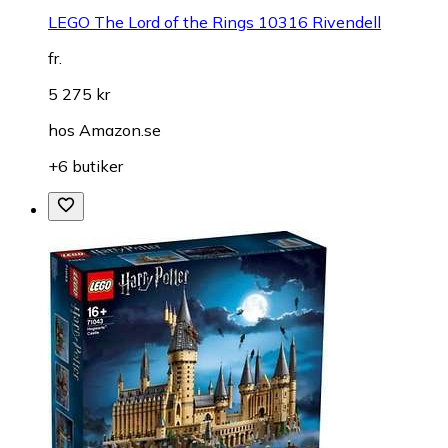
LEGO The Lord of the Rings 10316 Rivendell
fr.
5 275 kr
hos
Amazon.se
+6 butiker