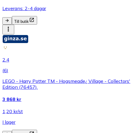
Leverans: 2-4 dagar
Till butik
2.4
(
6
)
LEGO - Harry Potter TM - Hogsmeade¿ Village - Collectors'
Edition (76457).
3 868 kr
1,20 kr/st
I lager