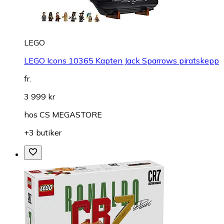
LEGO
LEGO Icons 10365 Kapten Jack Sparrows piratskepp
fr.
3 999 kr
hos
CS MEGASTORE
+3 butiker