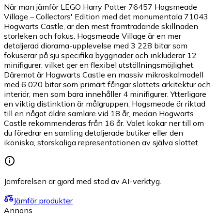
När man jämför LEGO Harry Potter 76457 Hogsmeade
Village – Collectors' Edition med det monumentala 71043
Hogwarts Castle, är den mest framträdande skillnaden
storleken och fokus. Hogsmeade Village är en mer
detaljerad diorama-upplevelse med 3 228 bitar som
fokuserar på sju specifika byggnader och inkluderar 12
minifigurer, vilket ger en flexibel utställningsmöjlighet.
Däremot är Hogwarts Castle en massiv mikroskalmodell
med 6 020 bitar som primärt fångar slottets arkitektur och
interiör, men som bara innehåller 4 minifigurer. Ytterligare
en viktig distinktion är målgruppen; Hogsmeade är riktad
till en något äldre samlare vid 18 år, medan Hogwarts
Castle rekommenderas från 16 år. Valet kokar ner till om
du föredrar en samling detaljerade butiker eller den
ikoniska, storskaliga representationen av själva slottet.
Jämförelsen är gjord med stöd av AI-verktyg.
Jämför produkter
Annons