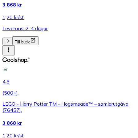
3 868 kr
1,20 kr/st
Leverans: 2-4 dagar
Till butik
4.5
(
500+
)
LEGO - Harry Potter TM - Hogsmeade™ – samlarutgåva
(76457).
3 868 kr
1,20 kr/st