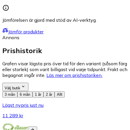
Jämförelsen är gjord med stöd av AI-verktyg.
Jämför produkter
Annons
Prishistorik
Grafen visar lägsta pris över tid för den variant (såsom färg
eller storlek) som varit billigast vid varje tidpunkt. Frakt och
begagnat ingår inte.
Läs mer om prishistoriken.
Välj butik
3 mån
6 mån
1 år
2 år
Allt
Lägst nypris just nu
11 289 kr