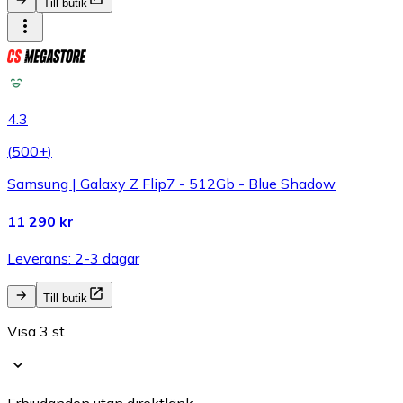
Till butik
4.3
(
500+
)
Samsung | Galaxy Z Flip7 - 512Gb - Blue Shadow
11 290 kr
Leverans: 2-3 dagar
Till butik
Visa 3 st
Erbjudanden utan direktlänk