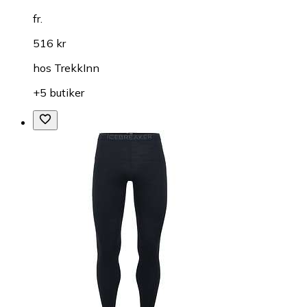
fr.
516 kr
hos
TrekkInn
+5 butiker