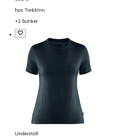
hos
TrekkInn
+2 butiker
Underställ