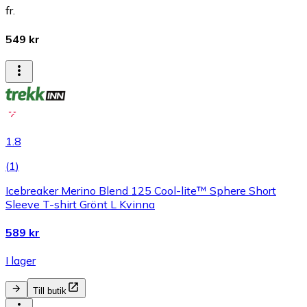
fr.
549 kr
1.8
(
1
)
Icebreaker Merino Blend 125 Cool-lite™ Sphere Short
Sleeve T-shirt Grönt L Kvinna
589 kr
I lager
Till butik