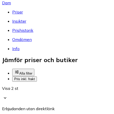
Dam
Priser
Insikter
Prishistorik
Omdömen
Info
Jämför priser och butiker
Alla filter
Pris inkl. frakt
Visa 2 st
Erbjudanden utan direktlänk