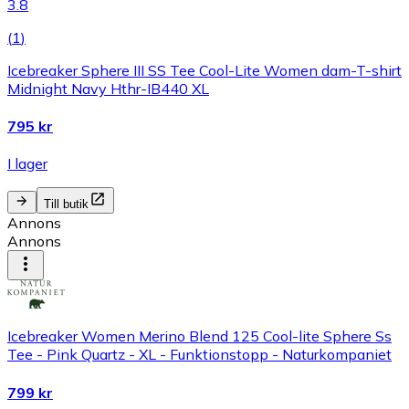
3.8
(
1
)
Icebreaker Sphere III SS Tee Cool-Lite Women dam-T-shirt
Midnight Navy Hthr-IB440 XL
795 kr
I lager
Till butik
Annons
Annons
Icebreaker Women Merino Blend 125 Cool-lite Sphere Ss
Tee - Pink Quartz - XL - Funktionstopp - Naturkompaniet
799 kr