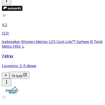
4.2
(
23
)
Icebreaker Women Merino 125 Cool-Lite™ Sphere III Tank
Metro Hthr, L
749 kr
Leverans: 2-5 dagar
Till butik