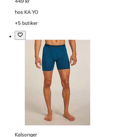
449 kr
hos
KA YO
+5 butiker
Kalsonger