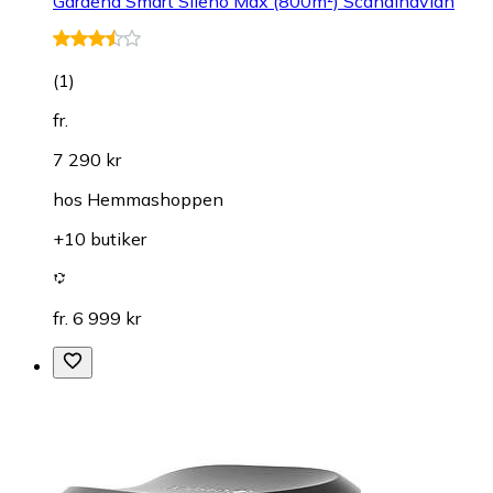
Gardena Smart Sileno Max (800m²) Scandinavian
(
1
)
fr.
7 290 kr
hos
Hemmashoppen
+10 butiker
fr. 6 999 kr