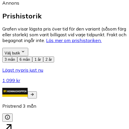
Annons
Prishistorik
Grafen visar lägsta pris över tid för den variant (såsom färg
eller storlek) som varit billigast vid varje tidpunkt. Frakt och
begagnat ingår inte.
Läs mer om prishistoriken.
Välj butik
3 mån
6 mån
1 år
2 år
Lägst nypris just nu
1 099 kr
Pristrend
3
mån