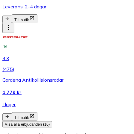
Leverans: 2-4 dagar
Till butik
4.3
(
475
)
Gardena Antikollisionsradar
1 779 kr
I lager
Till butik
Visa alla erbjudanden (16)