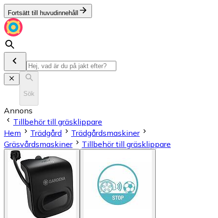
Fortsätt till huvudinnehåll
Sök
Annons
Tillbehör till gräsklippare
Hem
Trädgård
Trädgårdsmaskiner
Gräsvårdsmaskiner
Tillbehör till gräsklippare