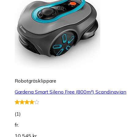
Robotgräsklippare
Gardena Smart Sileno Free (800m²) Scandinavian
(
1
)
fr.
10 545 kr