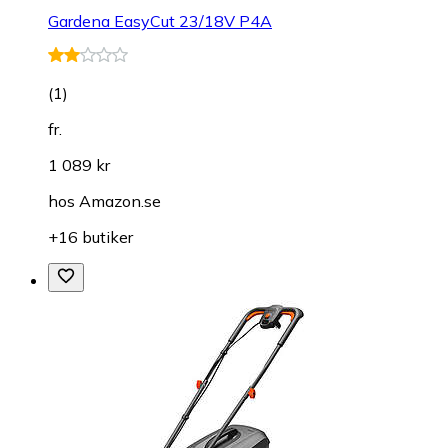
Gardena EasyCut 23/18V P4A
(
1
)
fr.
1 089 kr
hos
Amazon.se
+16 butiker