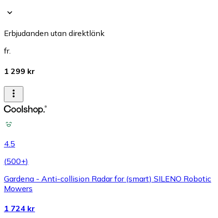
Erbjudanden utan direktlänk
fr.
1 299 kr
4.5
(
500+
)
Gardena - Anti-collision Radar for (smart) SILENO Robotic
Mowers
1 724 kr