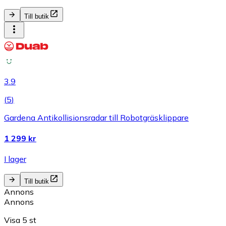
Till butik
3.9
(
5
)
Gardena Antikollisionsradar till Robotgräsklippare
1 299 kr
I lager
Till butik
Annons
Annons
Visa 5 st