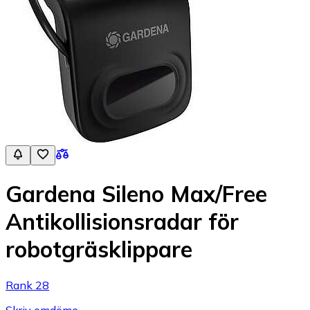
Gardena Sileno Max/Free
Antikollisionsradar för
robotgräsklippare
Rank 28
Skriv omdöme