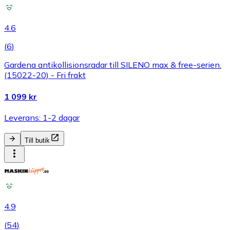
4.6
(
6
)
Gardena antikollisionsradar till SILENO max & free-serien.
(15022-20) - Fri frakt
1 099 kr
Leverans: 1-2 dagar
Till butik
4.9
(
54
)