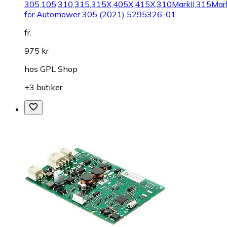
305,105,310,315,315X,405X,415X,310MarkII,315Mark
för Automower 305 (2021) 5295326-01
fr.
975 kr
hos
GPL Shop
+3 butiker