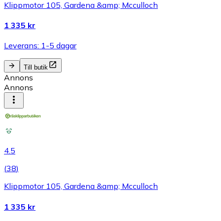
Klippmotor 105, Gardena &amp; Mcculloch
1 335 kr
Leverans: 1-5 dagar
Till butik
Annons
Annons
4.5
(
38
)
Klippmotor 105, Gardena &amp; Mcculloch
1 335 kr