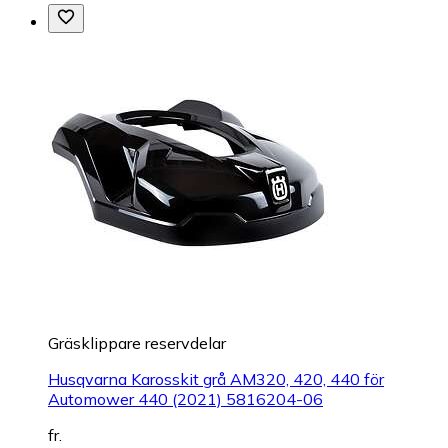
Gräsklippare reservdelar
Husqvarna Karosskit grå AM320, 420, 440 för
Automower 440 (2021) 5816204-06
fr.