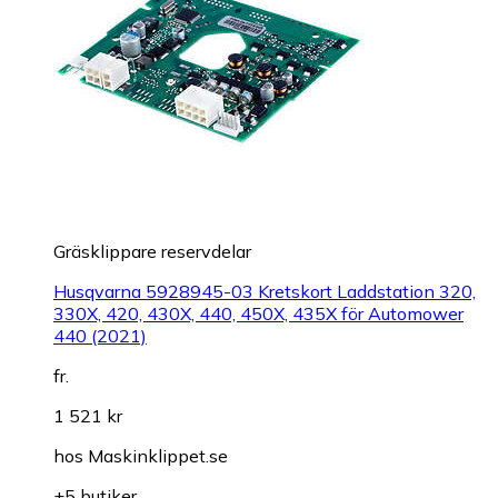
Gräsklippare reservdelar
Husqvarna 5928945-03 Kretskort Laddstation 320,
330X, 420, 430X, 440, 450X, 435X för Automower
440 (2021)
fr.
1 521 kr
hos
Maskinklippet.se
+5 butiker