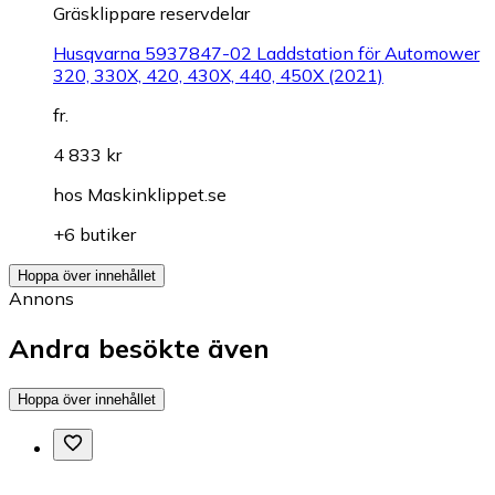
Gräsklippare reservdelar
Husqvarna 5937847-02 Laddstation för Automower
320, 330X, 420, 430X, 440, 450X (2021)
fr.
4 833 kr
hos
Maskinklippet.se
+6 butiker
Hoppa över innehållet
Annons
Andra besökte även
Hoppa över innehållet