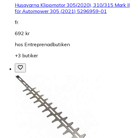
Husqvarna Klippmotor 305(2020), 310/315 Mark II
för Automower 305 (2021) 5296959-01
fr.
692 kr
hos
Entreprenadbutiken
+3 butiker