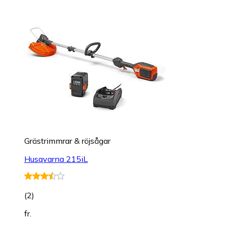
Grästrimmrar & röjsågar
Husqvarna 215iL
(
2
)
fr.