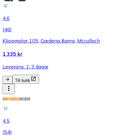
4.6
(
46
)
Klippmotor 105, Gardena &amp; Mcculloch
1 335 kr
Leverans: 1-3 dagar
Till butik
4.5
(
54
)