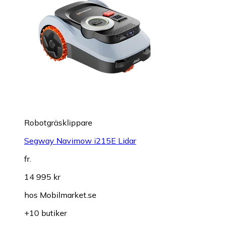
Robotgräsklippare
Segway Navimow i215E Lidar
fr.
14 995 kr
hos
Mobilmarket.se
+10 butiker