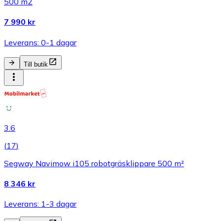
500 m2
7 990 kr
Leverans: 0-1 dagar
Till butik
3.6
(
17
)
Segway Navimow i105 robotgräsklippare 500 m²
8 346 kr
Leverans: 1-3 dagar