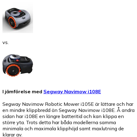
vs.
I jämförelse med
Segway Navimow i108E
Segway Navimow Robotic Mower i105E är lättare och har
en mindre klippbredd än Segway Navimow i108E. Å andra
sidan har i108E en längre batteritid och kan klippa en
större yta. Trots detta har båda modellerna samma
minimala och maximala klipphöjd samt maxlutning de
klarar av.