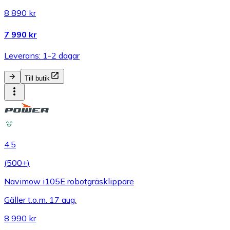
8 890 kr
7 990 kr
Leverans: 1-2 dagar
Till butik
4.5
(
500+
)
Navimow i105E robotgräsklippare
Gäller t.o.m. 17 aug.
8 990 kr