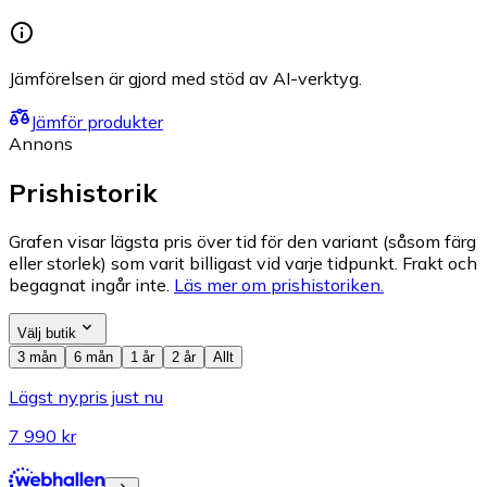
Jämförelsen är gjord med stöd av AI-verktyg.
Jämför produkter
Annons
Prishistorik
Grafen visar lägsta pris över tid för den variant (såsom färg
eller storlek) som varit billigast vid varje tidpunkt. Frakt och
begagnat ingår inte.
Läs mer om prishistoriken.
Välj butik
3 mån
6 mån
1 år
2 år
Allt
Lägst nypris just nu
7 990 kr