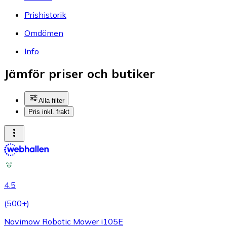
Prishistorik
Omdömen
Info
Jämför priser och butiker
Alla filter
Pris inkl. frakt
4.5
(
500+
)
Navimow Robotic Mower i105E