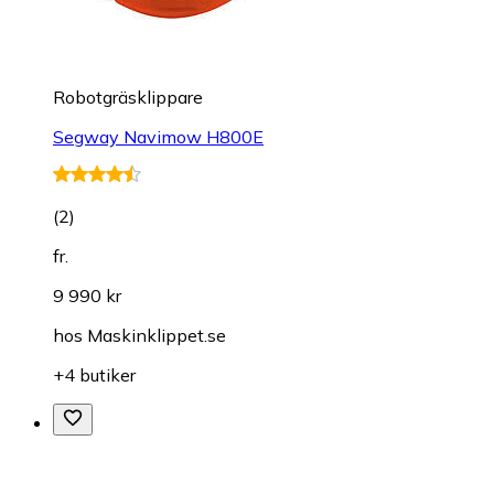
Robotgräsklippare
Segway Navimow H800E
(
2
)
fr.
9 990 kr
hos
Maskinklippet.se
+4 butiker