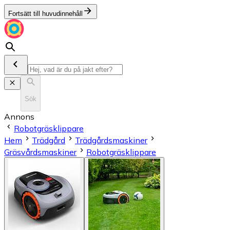
Fortsätt till huvudinnehåll
Sök
Annons
Robotgräsklippare
Hem
Trädgård
Trädgårdsmaskiner
Gräsvårdsmaskiner
Robotgräsklippare