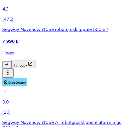
4.3
(
475
)
Segway Navimow i105e robotgräsklippare 500 m²
7 990 kr
I lager
Till butik
3.0
(
10
)
Segway Navimow i105e AI robotgräsklippare utan slinga,