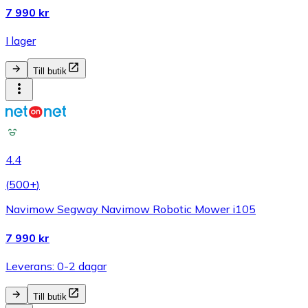
7 990 kr
I lager
Till butik
4.4
(
500+
)
Navimow Segway Navimow Robotic Mower i105
7 990 kr
Leverans: 0-2 dagar
Till butik