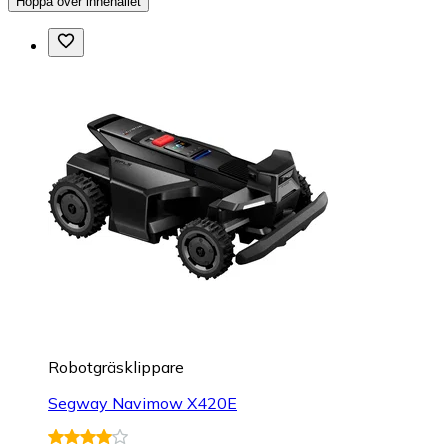
Hoppa över innehållet
Robotgräsklippare
Segway Navimow X420E