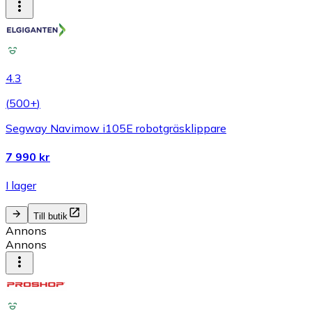
4.3
(
500+
)
Segway Navimow i105E robotgräsklippare
7 990 kr
I lager
Till butik
Annons
Annons