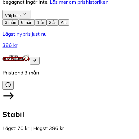
begagnat ingår inte.
Läs mer om prishistoriken.
Välj butik
3 mån
6 mån
1 år
2 år
Allt
Lägst nypris just nu
386 kr
Pristrend
3
mån
Stabil
Lägst
:
70 kr
|
Högst
:
386 kr