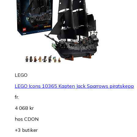
LEGO
LEGO Icons 10365 Kapten Jack Sparrows piratskepp
fr.
4 068 kr
hos
CDON
+3 butiker