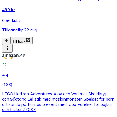
430 kr
0,56 kr/st
Tillgänglig: 22 aug.
Till butik
4.4
(
183
)
LEGO Horizon Adventures Aloy och Varl mot Sköldkryp
och Sågtand Leksak med maskinmonster, Spelset för barn
att samla på, Fantasipresent med robotvarelser för pojkar
och flickor 77037