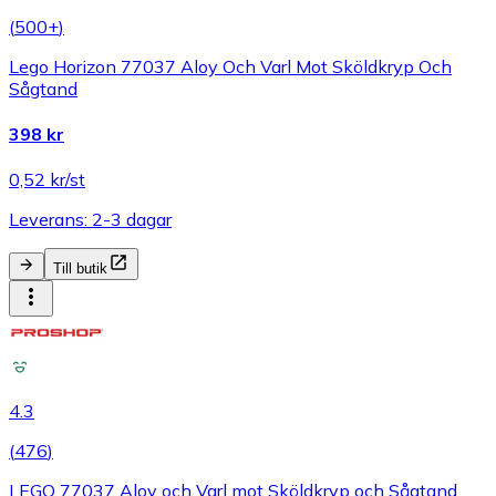
(
500+
)
Lego Horizon 77037 Aloy Och Varl Mot Sköldkryp Och
Sågtand
398 kr
0,52 kr/st
Leverans: 2-3 dagar
Till butik
4.3
(
476
)
LEGO 77037 Aloy och Varl mot Sköldkryp och Sågtand