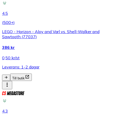
4.5
(
500+
)
LEGO - Horizon - Aloy and Varl vs. Shell-Walker and
Sawtooth (77037)
386 kr
0,50 kr/st
Leverans: 1-2 dagar
Till butik
4.3