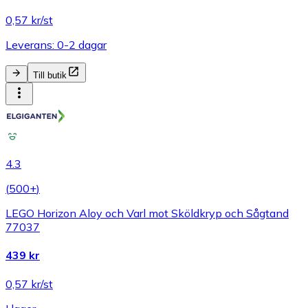
0,57 kr/st
Leverans: 0-2 dagar
Till butik
4.3
(
500+
)
LEGO Horizon Aloy och Varl mot Sköldkryp och Sågtand
77037
439 kr
0,57 kr/st