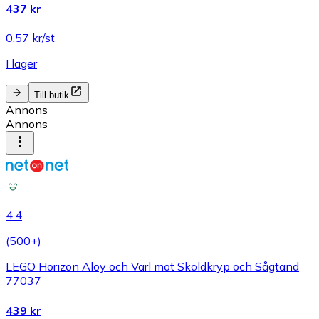
437 kr
0,57 kr/st
I lager
Till butik
Annons
Annons
4.4
(
500+
)
LEGO Horizon Aloy och Varl mot Sköldkryp och Sågtand
77037
439 kr