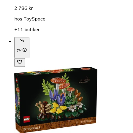
2 786 kr
hos
ToySpace
+11 butiker
7%