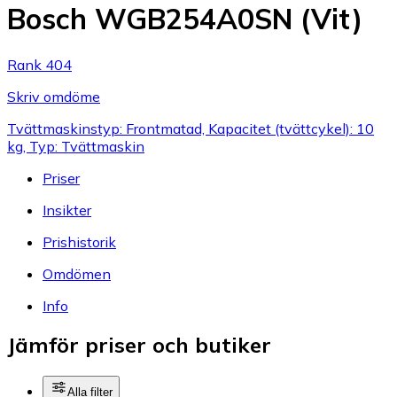
Bosch WGB254A0SN (Vit)
Rank 404
Skriv omdöme
Tvättmaskinstyp: Frontmatad, Kapacitet (tvättcykel): 10
kg, Typ: Tvättmaskin
Priser
Insikter
Prishistorik
Omdömen
Info
Jämför priser och butiker
Alla filter