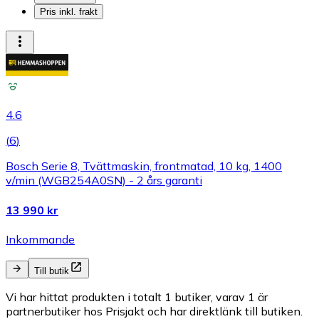
Pris inkl. frakt
4.6
(
6
)
Bosch Serie 8, Tvättmaskin, frontmatad, 10 kg, 1400
v/min (WGB254A0SN) - 2 års garanti
13 990 kr
Inkommande
Till butik
Vi har hittat produkten i totalt 1 butiker, varav 1 är
partnerbutiker hos Prisjakt och har direktlänk till butiken.