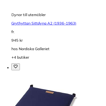
Dynor till utemöbler
Grythyttan Sittdyna A2 (1936-1963)
fr.
945 kr
hos
Nordiska Galleriet
+4 butiker