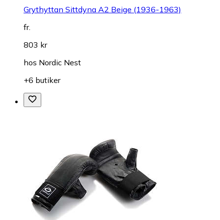
Grythyttan Sittdyna A2 Beige (1936-1963)
fr.
803 kr
hos
Nordic Nest
+6 butiker