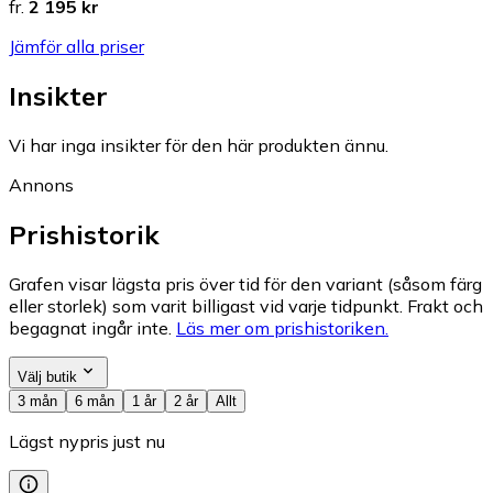
fr.
2 195 kr
Jämför alla priser
Insikter
Vi har inga insikter för den här produkten ännu.
Annons
Prishistorik
Grafen visar lägsta pris över tid för den variant (såsom färg
eller storlek) som varit billigast vid varje tidpunkt. Frakt och
begagnat ingår inte.
Läs mer om prishistoriken.
Välj butik
3 mån
6 mån
1 år
2 år
Allt
Lägst nypris just nu