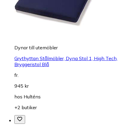
Dynor till utemöbler
Grythyttan Stålmöbler, Dyna Stol 1, High Tech,
Bryggeristol Blå
fr.
945 kr
hos
Hulténs
+2 butiker