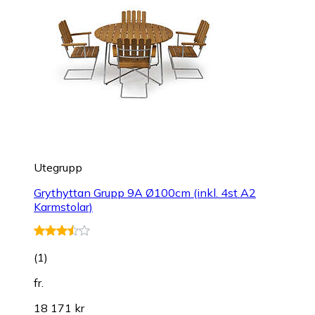
Utegrupp
Grythyttan Grupp 9A Ø100cm (inkl. 4st A2
Karmstolar)
(
1
)
fr.
18 171 kr