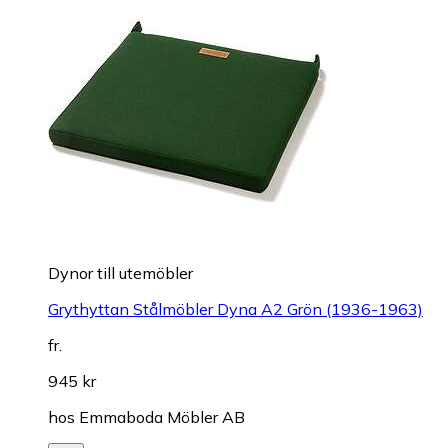
Dynor till utemöbler
Grythyttan Stålmöbler Dyna A2 Grön (1936-1963)
fr.
945 kr
hos
Emmaboda Möbler AB