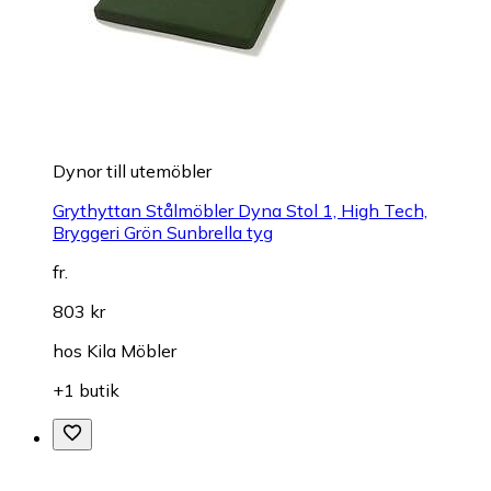
Dynor till utemöbler
Grythyttan Stålmöbler Dyna Stol 1, High Tech,
Bryggeri Grön Sunbrella tyg
fr.
803 kr
hos
Kila Möbler
+1 butik