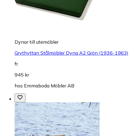
Dynor till utemöbler
Grythyttan Stålmöbler Dyna A2 Grön (1936-1963)
fr.
945 kr
hos
Emmaboda Möbler AB