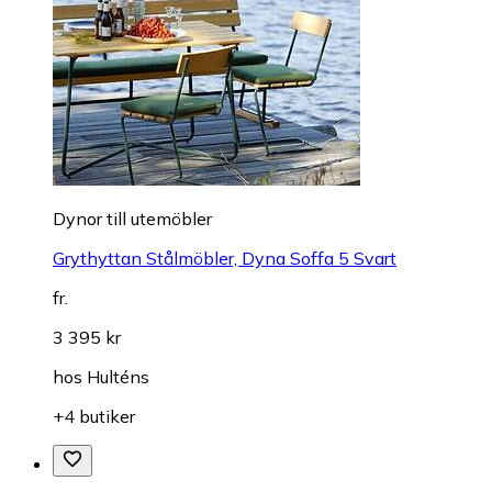
Dynor till utemöbler
Grythyttan Stålmöbler, Dyna Soffa 5 Svart
fr.
3 395 kr
hos
Hulténs
+4 butiker