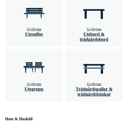
Grythyttan
Grythyttan
Utesoffor
Utebord &
trädgårdsbord
Grythyttan
Grythyttan
Utegrupp
Trädgårdspallar &
trädgårdsbänkar
Hem & Hushåll