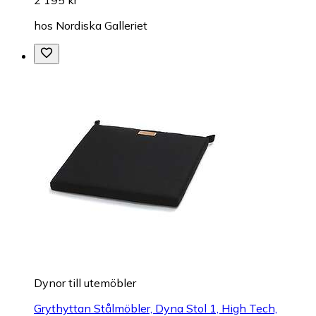
2 195 kr
hos
Nordiska Galleriet
Dynor till utemöbler
Grythyttan Stålmöbler, Dyna Stol 1, High Tech,