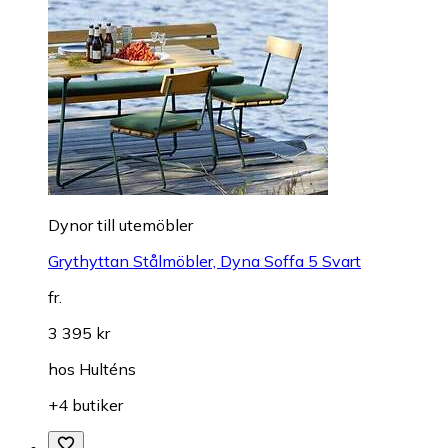
Dynor till utemöbler
Grythyttan Stålmöbler, Dyna Soffa 5 Svart
fr.
3 395 kr
hos
Hulténs
+4 butiker