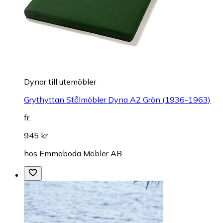
Dynor till utemöbler
Grythyttan Stålmöbler Dyna A2 Grön (1936-1963)
fr.
945 kr
hos
Emmaboda Möbler AB