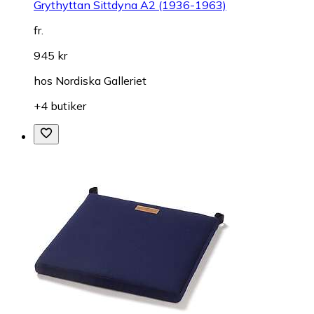
Grythyttan Sittdyna A2 (1936-1963)
fr.
945 kr
hos
Nordiska Galleriet
+4 butiker