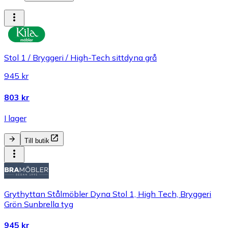
Stol 1 / Bryggeri / High-Tech sittdyna grå
945 kr
803 kr
I lager
Till butik
Grythyttan Stålmöbler Dyna Stol 1, High Tech, Bryggeri
Grön Sunbrella tyg
945 kr