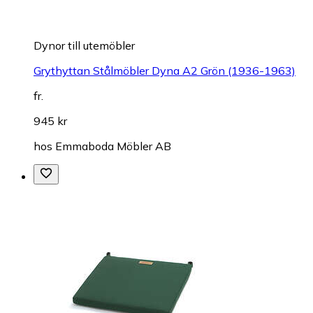
Dynor till utemöbler
Grythyttan Stålmöbler Dyna A2 Grön (1936-1963)
fr.
945 kr
hos
Emmaboda Möbler AB