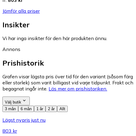
fr.
803 kr
Jämför alla priser
Insikter
Vi har inga insikter för den här produkten ännu.
Annons
Prishistorik
Grafen visar lägsta pris över tid för den variant (såsom färg
eller storlek) som varit billigast vid varje tidpunkt. Frakt och
begagnat ingår inte.
Läs mer om prishistoriken.
Välj butik
3 mån
6 mån
1 år
2 år
Allt
Lägst nypris just nu
803 kr