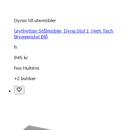
Dynor till utemöbler
Grythyttan Stålmöbler, Dyna Stol 1, High Tech,
Bryggeristol Blå
fr.
945 kr
hos
Hulténs
+2 butiker