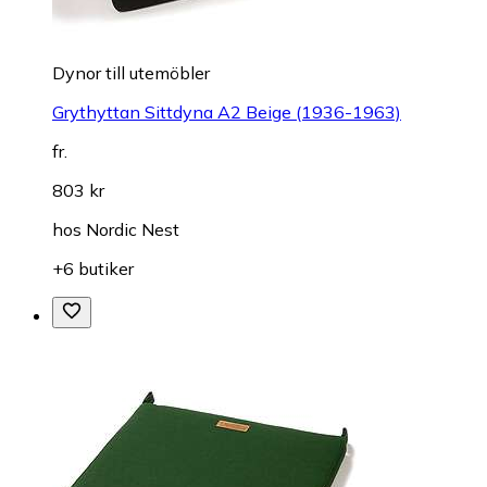
Dynor till utemöbler
Grythyttan Sittdyna A2 Beige (1936-1963)
fr.
803 kr
hos
Nordic Nest
+6 butiker