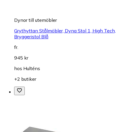
Dynor till utemöbler
Grythyttan Stålmöbler, Dyna Stol 1, High Tech,
Bryggeristol Blå
fr.
945 kr
hos
Hulténs
+2 butiker