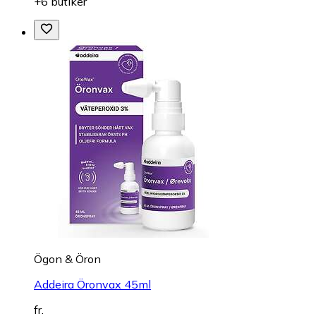
+6 butiker
Ögon & Öron
Addeira Öronvax 45ml
fr.