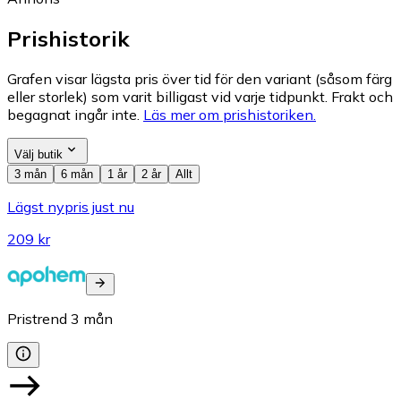
Prishistorik
Grafen visar lägsta pris över tid för den variant (såsom färg
eller storlek) som varit billigast vid varje tidpunkt. Frakt och
begagnat ingår inte.
Läs mer om prishistoriken.
Välj butik
3 mån
6 mån
1 år
2 år
Allt
Lägst nypris just nu
209 kr
Pristrend
3
mån