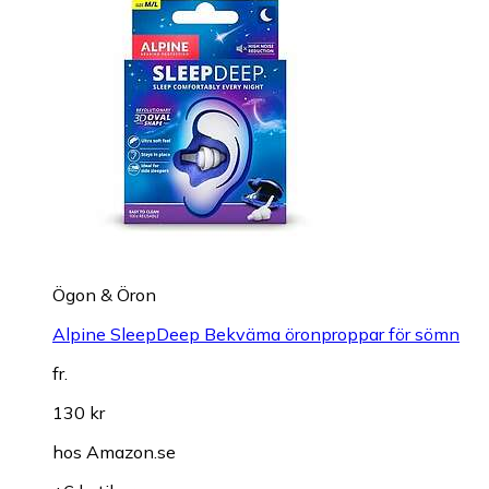
Ögon & Öron
Alpine SleepDeep Bekväma öronproppar för sömn
fr.
130 kr
hos
Amazon.se