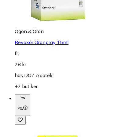
Ögon & Öron
Revaxör Öronpray 15ml
fr.
78 kr
hos
DOZ Apotek
+7 butiker
7%