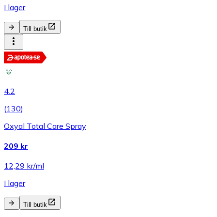
I lager
Till butik
4.2
(
130
)
Oxyal Total Care Spray
209 kr
12,29 kr/ml
I lager
Till butik