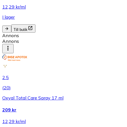
12,29 kr/ml
I lager
Till butik
Annons
Annons
2.5
(
20
)
Oxyal Total Care Spray 17 ml
209 kr
12,29 kr/ml