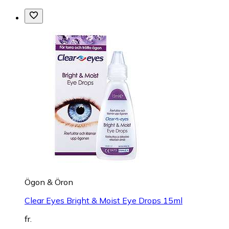
Ögon & Öron
Clear Eyes Bright & Moist Eye Drops 15ml
fr.