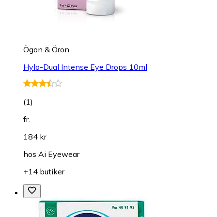
Ögon & Öron
Hylo-Dual Intense Eye Drops 10ml
(
1
)
fr.
184 kr
hos
Ai Eyewear
+14 butiker