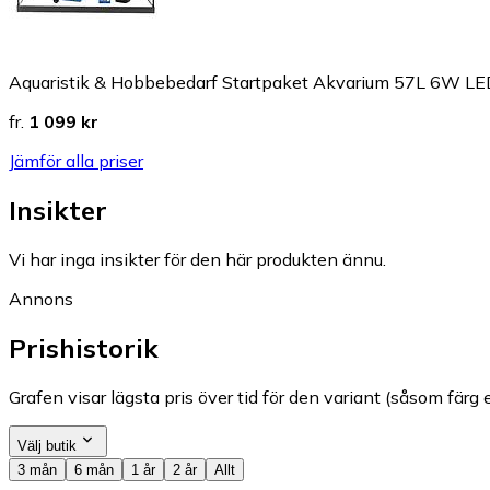
Aquaristik & Hobbebedarf Startpaket Akvarium 57L 6W L
fr.
1 099 kr
Jämför alla priser
Insikter
Vi har inga insikter för den här produkten ännu.
Annons
Prishistorik
Grafen visar lägsta pris över tid för den variant (såsom färg e
Välj butik
3 mån
6 mån
1 år
2 år
Allt