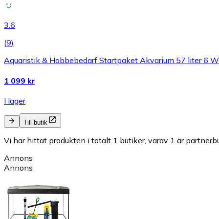
3.6
(
9
)
Aquaristik & Hobbebedarf Startpaket Akvarium 57 liter 6
1 099 kr
I lager
Till butik
Vi har hittat produkten i totalt 1 butiker, varav 1 är partnerbu
Annons
Annons