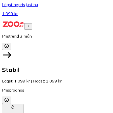
Lägst nypris just nu
1 099 kr
Pristrend
3
mån
Stabil
Lägst
:
1 099 kr
|
Högst
:
1 099 kr
Prisprognos