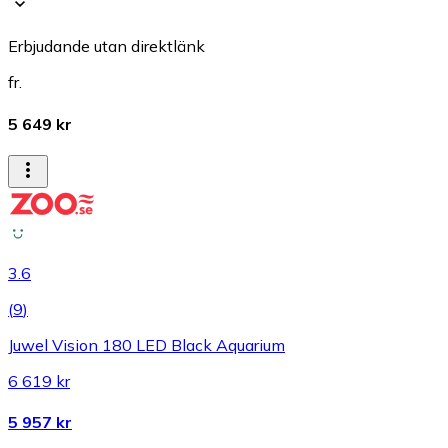
Erbjudande utan direktlänk
fr.
5 649 kr
3.6
(
9
)
Juwel Vision 180 LED Black Aquarium
6 619 kr
5 957 kr