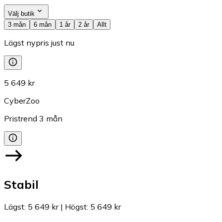
Välj butik
3 mån
6 mån
1 år
2 år
Allt
Lägst nypris just nu
5 649 kr
CyberZoo
Pristrend
3
mån
Stabil
Lägst
:
5 649 kr
|
Högst
:
5 649 kr