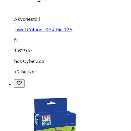
Akvarieställ
Juwel Cabinet SBX Rio 125
fr.
1 639 kr
hos
CyberZoo
+2 butiker