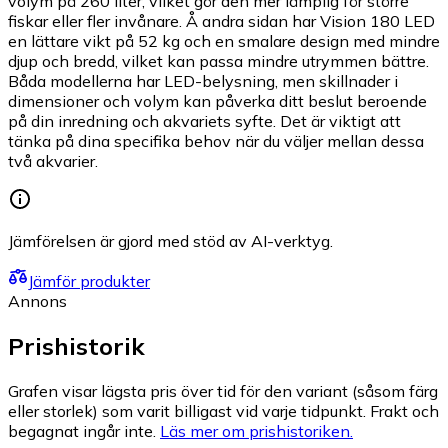
volym på 260 liter, vilket gör den mer lämplig för större
fiskar eller fler invånare. Å andra sidan har Vision 180 LED
en lättare vikt på 52 kg och en smalare design med mindre
djup och bredd, vilket kan passa mindre utrymmen bättre.
Båda modellerna har LED-belysning, men skillnader i
dimensioner och volym kan påverka ditt beslut beroende
på din inredning och akvariets syfte. Det är viktigt att
tänka på dina specifika behov när du väljer mellan dessa
två akvarier.
Jämförelsen är gjord med stöd av AI-verktyg.
Jämför produkter
Annons
Prishistorik
Grafen visar lägsta pris över tid för den variant (såsom färg
eller storlek) som varit billigast vid varje tidpunkt. Frakt och
begagnat ingår inte.
Läs mer om prishistoriken.