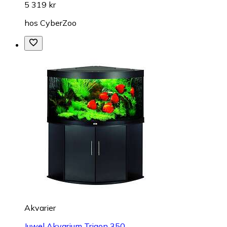
5 319 kr
hos
CyberZoo
Akvarier
Juwel Akvarium Trigon 350