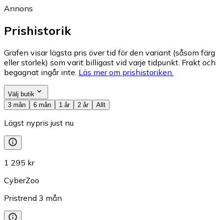
Annons
Prishistorik
Grafen visar lägsta pris över tid för den variant (såsom färg
eller storlek) som varit billigast vid varje tidpunkt. Frakt och
begagnat ingår inte.
Läs mer om prishistoriken.
Välj butik
3 mån
6 mån
1 år
2 år
Allt
Lägst nypris just nu
1 295 kr
CyberZoo
Pristrend
3
mån