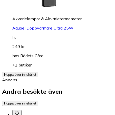
Akvarielampor & Akvarietermometer
Aquael Doppvärmare Ultra 25W
fr.
249 kr
hos
Rödets Gård
+2 butiker
Hoppa över innehållet
Annons
Andra besökte även
Hoppa över innehållet