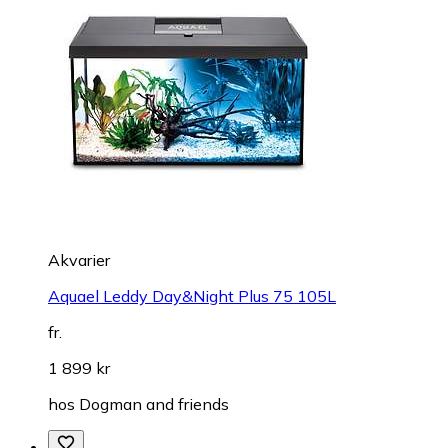
Akvarier
Aquael Leddy Day&Night Plus 75 105L
fr.
1 899 kr
hos
Dogman and friends