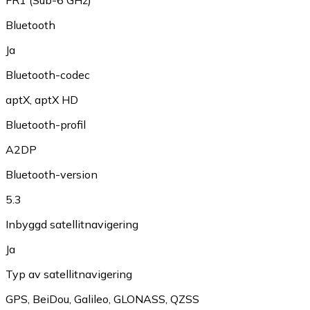
FR1 (Sub-6 GHz)
Bluetooth
Ja
Bluetooth-codec
aptX
,
aptX HD
Bluetooth-profil
A2DP
Bluetooth-version
5.3
Inbyggd satellitnavigering
Ja
Typ av satellitnavigering
GPS
,
BeiDou
,
Galileo
,
GLONASS
,
QZSS