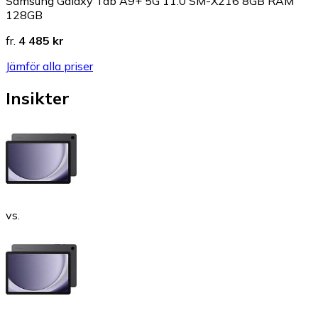
Samsung Galaxy Tab A9+ 5G 11.0 SM-X216 8GB RAM
128GB
fr.
4 485 kr
Jämför alla priser
Insikter
vs.