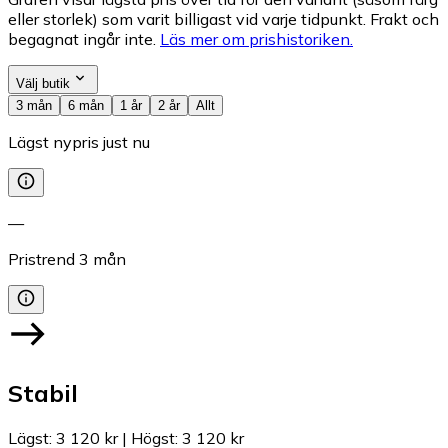
eller storlek) som varit billigast vid varje tidpunkt. Frakt och
begagnat ingår inte.
Läs mer om prishistoriken.
Välj butik
3 mån
6 mån
1 år
2 år
Allt
Lägst nypris just nu
—
Pristrend
3
mån
Stabil
Lägst
:
3 120 kr
|
Högst
:
3 120 kr