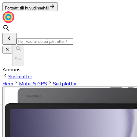
Fortsätt till huvudinnehåll
Sök
Annons
Surfplattor
Hem
Mobil & GPS
Surfplattor