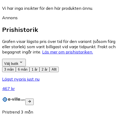
Vi har inga insikter för den här produkten ännu.
Annons
Prishistorik
Grafen visar lägsta pris över tid för den variant (såsom färg
eller storlek) som varit billigast vid varje tidpunkt. Frakt och
begagnat ingår inte.
Läs mer om prishistoriken.
Välj butik
3 mån
6 mån
1 år
2 år
Allt
Lägst nypris just nu
467 kr
Pristrend
3
mån