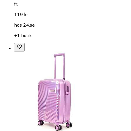
fr.
119 kr
hos
24.se
+1 butik