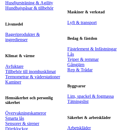
Husdjursträning & Agility
Hundbajspåsar & tillbehör
Maskiner & verkstad
Lyft & transport
Livsmedel
Bageriprodukter &
Beslag & fästdon
ingredienser
Fästelement & Infästningar
Lås
Klimat & värme
Tejper & remmar
Gångjärn
Avfuktare
Rep & Trådar
Tillbehör till inomhusklimat
Termometrar & väderstationer
Kaminer
Byggvaror
Lim, spackel & fogmassa
Hemsäkerhet och personlig
Tätningslist
säkerhet
Övervakningskameror
Säkerhet & arbetskläder
Smarta lås
Sensorer & sirener
Arbetskläder
Dörrklockor