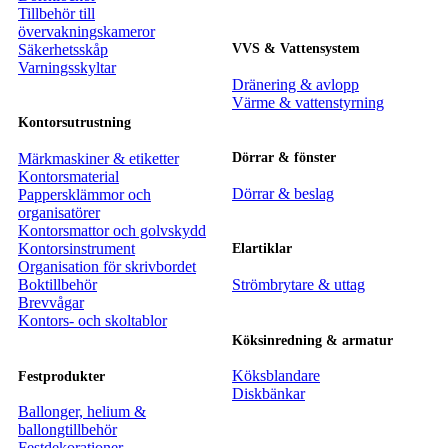
Tillbehör till
övervakningskameror
Säkerhetsskåp
VVS & Vattensystem
Varningsskyltar
Dränering & avlopp
Värme & vattenstyrning
Kontorsutrustning
Märkmaskiner & etiketter
Dörrar & fönster
Kontorsmaterial
Dörrar & beslag
Pappersklämmor och
organisatörer
Kontorsmattor och golvskydd
Kontorsinstrument
Elartiklar
Organisation för skrivbordet
Boktillbehör
Strömbrytare & uttag
Brevvågar
Kontors- och skoltablor
Köksinredning & armatur
Köksblandare
Festprodukter
Diskbänkar
Ballonger, helium &
ballongtillbehör
Festdekorationer