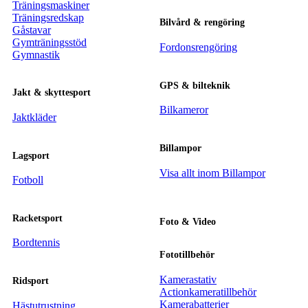
Träningsmaskiner
Träningsredskap
Bilvård & rengöring
Gåstavar
Gymträningsstöd
Fordonsrengöring
Gymnastik
GPS & bilteknik
Jakt & skyttesport
Bilkameror
Jaktkläder
Billampor
Lagsport
Visa allt inom Billampor
Fotboll
Racketsport
Foto & Video
Bordtennis
Fototillbehör
Kamerastativ
Ridsport
Actionkameratillbehör
Kamerabatterier
Hästutrustning