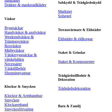
nattkläder
Solskydd & Trädgårdsskydd
Dräkter & maskeradkläder
Markiser
Solsegel
Väskor
Ryggsäckar
Terrassvärmare & Eldstäder
Handväskor & axelväskor
Weekendväskor &
Eldstäder & eldkorgar
Träningsväskor
Resväskor
Midjeväskor
Staket & Grindar
Vätskeryggsäckar &
vätskebälten
Staket & Komponenter
Necessärer
Väsktillbehör
Shoppingvagnar
Trädgårdstillbehör &
Dekoration
Klockor & Smycken
Trädgårdsdekoration
Klockor & Armbandsur
Smycken
Klockarmband
Barn & Familj
Smyckesförvaring