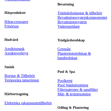
Bevattning
Trädgårdsslangar & tillbehör
Hårprodukter
Bevattningssystemkomponenter
Håraccessoarer
Bevattningssystem
Frisörsax
Vattenspridare
Hudvård
Trädgårdsredskap
Ansiktsmask
Grensåg
Ansiktsverktyg
Planteringsredskap &
handredskap
Smink
Pool & Spa
Borstar & Tillbehör
Temporära tatueringar
Poolkemi
Pool Städutrustning
Filterpatroner & sandfilter
Mät- & testutrustning
Hårborttagning
Elektriska rakapparatstillbehör
Odling & Plantering