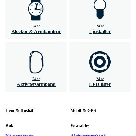
24.se
24.se
Klockor & Armbandsur
Ljuskällor
24.se
24.se
Aktivitetsarmband
LED-lister
Hem & Hushåll
Mobil & GPS
Kök
Wearables