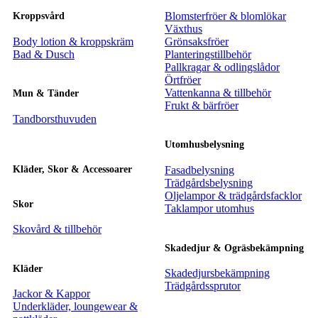
Blomsterfröer & blomlökar
Kroppsvård
Växthus
Body lotion & kroppskräm
Grönsaksfröer
Bad & Dusch
Planteringstillbehör
Pallkragar & odlingslådor
Örtfröer
Vattenkanna & tillbehör
Mun & Tänder
Frukt & bärfröer
Tandborsthuvuden
Utomhusbelysning
Kläder, Skor & Accessoarer
Fasadbelysning
Trädgårdsbelysning
Oljelampor & trädgårdsfacklor
Skor
Taklampor utomhus
Skovård & tillbehör
Skadedjur & Ogräsbekämpning
Kläder
Skadedjursbekämpning
Trädgårdssprutor
Jackor & Kappor
Underkläder, loungewear &