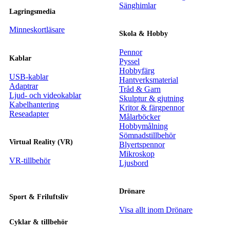
Sänghimlar
Lagringsmedia
Minneskortläsare
Skola & Hobby
Pennor
Kablar
Pyssel
Hobbyfärg
USB-kablar
Hantverksmaterial
Adaptrar
Tråd & Garn
Ljud- och videokablar
Skulptur & gjutning
Kabelhantering
Kritor & färgpennor
Reseadapter
Målarböcker
Hobbymålning
Sömnadstillbehör
Virtual Reality (VR)
Blyertspennor
Mikroskop
VR-tillbehör
Ljusbord
Drönare
Sport & Friluftsliv
Visa allt inom Drönare
Cyklar & tillbehör