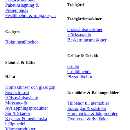
Paketinslagning &
Trädgård
Presentpåsar
Festtillbehör & roliga prylar
Trädgårdsmaskiner
Gräsvårdsmaskiner
Gadgets
Häcksaxar &
Beskärningsmaskiner
Rökningstillbehör
Grillar & Utekök
Skönhet & Hälsa
Grillar
Grilltillbehör
Pizzatillbehör
Hälsa
Kontaktlinser och glasögon
Sex och Lust
Utemöbler & Balkongmöbler
Hälsovårdsmätare
Massage- &
Tillbehör till utemöbler
Avslappningsprodukter
Solsängar & solstolar
Sår & Skador
Hammockar & hängmöbler
Kryckor & medicinska
Dynboxar & dynlådor
hjälpmedel
Värmeprodukter