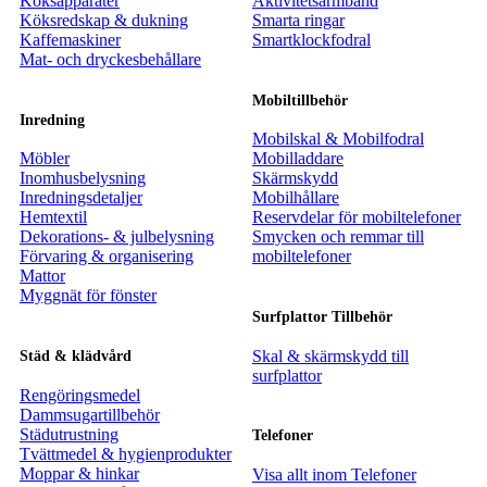
Köksapparater
Aktivitetsarmband
Köksredskap & dukning
Smarta ringar
Kaffemaskiner
Smartklockfodral
Mat- och dryckesbehållare
Mobiltillbehör
Inredning
Mobilskal & Mobilfodral
Möbler
Mobilladdare
Inomhusbelysning
Skärmskydd
Inredningsdetaljer
Mobilhållare
Hemtextil
Reservdelar för mobiltelefoner
Dekorations- & julbelysning
Smycken och remmar till
Förvaring & organisering
mobiltelefoner
Mattor
Myggnät för fönster
Surfplattor Tillbehör
Skal & skärmskydd till
Städ & klädvård
surfplattor
Rengöringsmedel
Dammsugartillbehör
Städutrustning
Telefoner
Tvättmedel & hygienprodukter
Moppar & hinkar
Visa allt inom Telefoner