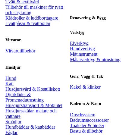
Tvätt & textilvård
Tillbehör till maskiner för tvätt
och strykning
Klädroller & luddborttagare
Renovering & Bygg
Tvättpåsar & tvättbollar
Verktyg
Vitvaror
Elverktyg
Handverktyg
Vitvarutillbehör
Mätinstrument
Målarverktyg & utrustning
Husdjur
Golv, Vägg & Tak
Hund
Katt
Kakel & klinker
Husdjursvård & Kosttillskott
Djurkläder &
Promenadutrustning
Badrum & Bastu
Husdjurstransport & Mobilitet
Husdjursskålar, matare och
Duschsystem
vattnare
Badrumsaccessoarer
Smådjur
Toaletter & bidéer
Hundbäddar & kattbäddar
Bastu & tillbehör
Fåglar