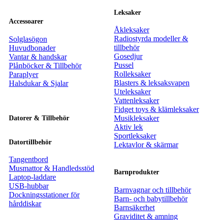
Leksaker
Accessoarer
Åkleksaker
Radiostyrda modeller &
Solglasögon
tillbehör
Huvudbonader
Gosedjur
Vantar & handskar
Pussel
Plånböcker & Tillbehör
Rolleksaker
Paraplyer
Blasters & leksaksvapen
Halsdukar & Sjalar
Uteleksaker
Vattenleksaker
Fidget toys & klämleksaker
Musikleksaker
Datorer & Tillbehör
Aktiv lek
Sportleksaker
Datortillbehör
Lektavlor & skärmar
Tangentbord
Musmattor & Handledsstöd
Barnprodukter
Laptop-laddare
USB-hubbar
Barnvagnar och tillbehör
Dockningsstationer för
Barn- och babytillbehör
hårddiskar
Barnsäkerhet
Graviditet & amning