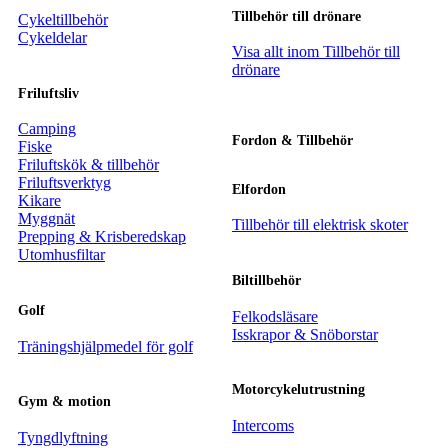
Tillbehör till drönare
Cykeltillbehör
Cykeldelar
Visa allt inom Tillbehör till
drönare
Friluftsliv
Camping
Fordon & Tillbehör
Fiske
Friluftskök & tillbehör
Friluftsverktyg
Elfordon
Kikare
Myggnät
Tillbehör till elektrisk skoter
Prepping & Krisberedskap
Utomhusfiltar
Biltillbehör
Golf
Felkodsläsare
Isskrapor & Snöborstar
Träningshjälpmedel för golf
Motorcykelutrustning
Gym & motion
Intercoms
Tyngdlyftning