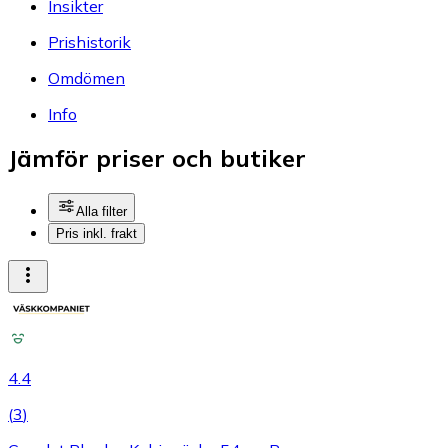
Insikter
Prishistorik
Omdömen
Info
Jämför priser och butiker
Alla filter
Pris inkl. frakt
4.4
(
3
)