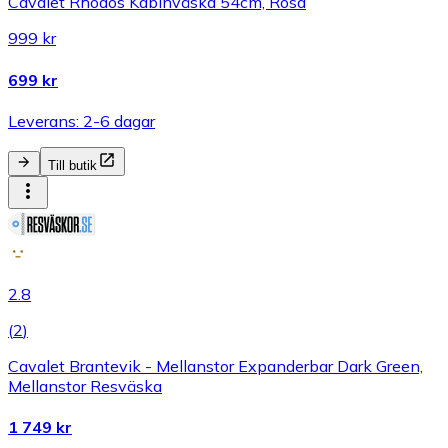
Cavalet Rhodos Kabinväska 54cm, Rosa
999 kr
699 kr
Leverans: 2-6 dagar
Till butik
2.8
(
2
)
Cavalet Brantevik - Mellanstor Expanderbar Dark Green,
Mellanstor Resväska
1 749 kr