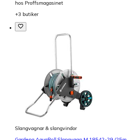
hos
Proffsmagasinet
+3 butiker
Slangvagnar & slangvindor
Gardena AquaRoll Slangvagn M 18542-29 (25m