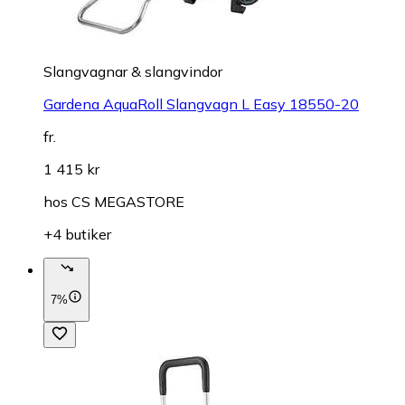
Slangvagnar & slangvindor
Gardena AquaRoll Slangvagn L Easy 18550-20
fr.
1 415 kr
hos
CS MEGASTORE
+4 butiker
7%