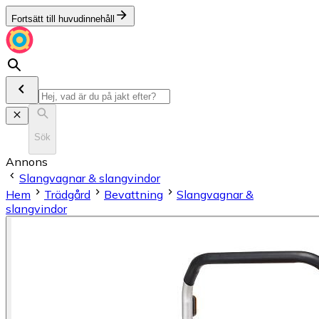
Fortsätt till huvudinnehåll
Sök
Annons
Slangvagnar & slangvindor
Hem
Trädgård
Bevattning
Slangvagnar &
slangvindor