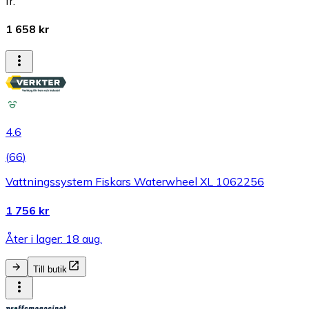
fr.
1 658 kr
4.6
(
66
)
Vattningssystem Fiskars Waterwheel XL 1062256
1 756 kr
Åter i lager: 18 aug.
Till butik