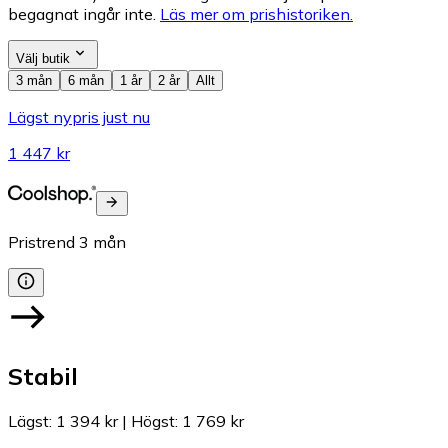
begagnat ingår inte.
Läs mer om prishistoriken.
Välj butik
3 mån
6 mån
1 år
2 år
Allt
Lägst nypris just nu
1 447 kr
Pristrend
3
mån
Stabil
Lägst
:
1 394 kr
|
Högst
:
1 769 kr