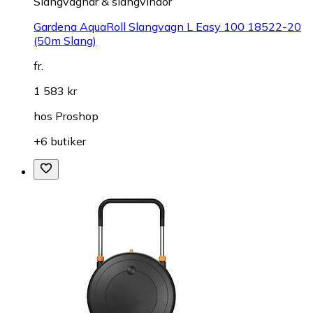
Slangvagnar & slangvindor
Gardena AquaRoll Slangvagn L Easy 100 18522-20
(50m Slang)
fr.
1 583 kr
hos
Proshop
+6 butiker