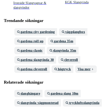
KGK Slangvinda
Ironside Slangvagnar &
slangvindor
Trendande sökningar
gardena city gardening
väggslangbox
gardena roll up
gardena 35m
gardena classic
slangvinda 35m
gardena slangvinda 30
cleverroll
gardena cleverroll
högtryck
Visa mer
Relaterade sökningar
slanghängare
gardena slang 10m
slangvinda väggmonterad
tryckluftsslangvinda