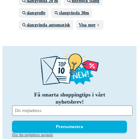
slangvinda 20 m
hozelock slang
slangrulle
slangvinda 30m
slangvinda automatisk
Visa mer
Få smarta shoppingtips i vårt
nyhetsbrev!
Prenumerera
Hur din mejladress används