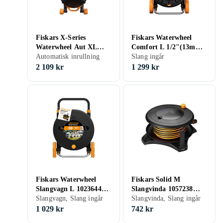
Fiskars X-Series
Fiskars Waterwheel
Waterwheel Aut XL
Comfort L 1/2"(13mm)
wheels 27m Q3
Automatisk inrullning
30m
Slang ingår
2 109 kr
1 299 kr
Fiskars Waterwheel
Fiskars Solid M
Slangvagn L 1023644
Slangvinda 1057238
(30m Slang)
Slangvagn, Slang ingår
(20m Slang)
Slangvinda, Slang ingår
1 029 kr
742 kr