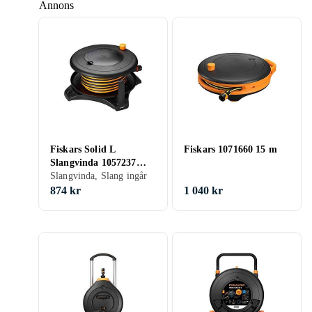
Annons
Fiskars Solid L
Fiskars 1071660 15 m
Slangvinda 1057237
(30m Slang)
Slangvinda, Slang ingår
874 kr
1 040 kr