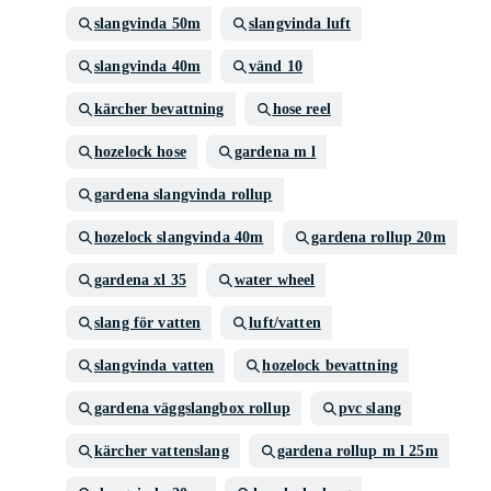
slangvinda 50m
slangvinda luft
slangvinda 40m
vänd 10
kärcher bevattning
hose reel
hozelock hose
gardena m l
gardena slangvinda rollup
hozelock slangvinda 40m
gardena rollup 20m
gardena xl 35
water wheel
slang för vatten
luft/vatten
slangvinda vatten
hozelock bevattning
gardena väggslangbox rollup
pvc slang
kärcher vattenslang
gardena rollup m l 25m