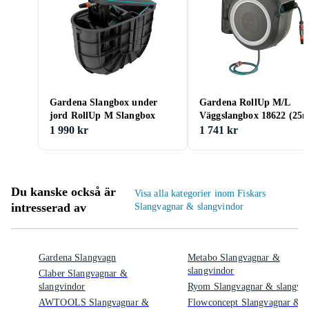
Gardena Slangbox under
Gardena RollUp M/L
jord RollUp M Slangbox
Väggslangbox 18622 (25
1 990 kr
1 741 kr
Du kanske också är
Visa alla kategorier inom Fiskars
intresserad av
Slangvagnar & slangvindor
Gardena Slangvagn
Metabo Slangvagnar &
slangvindor
Claber Slangvagnar &
slangvindor
Ryom Slangvagnar & slangvi
AWTOOLS Slangvagnar &
Flowconcept Slangvagnar &