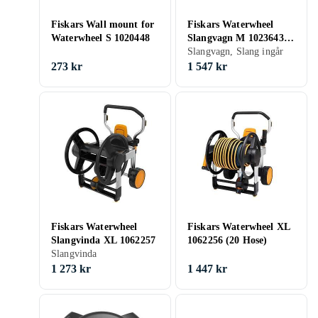
Fiskars Wall mount for
Fiskars Waterwheel
Waterwheel S 1020448
Slangvagn M 1023643
(20m Slang)
Slangvagn, Slang ingår
273 kr
1 547 kr
Fiskars Waterwheel
Fiskars Waterwheel XL
Slangvinda XL 1062257
1062256 (20 Hose)
Slangvinda
1 273 kr
1 447 kr