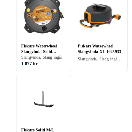
Fiskars Waterwheel
Fiskars Waterwheel
Slangvinda Solid
Slangvinda XL 1025933
1059608 (15m)
Slangvinda, Slang ingår
Slangvinda, Slang ingår, Automatisk inrullning
1 077 kr
Fiskars Solid M/L