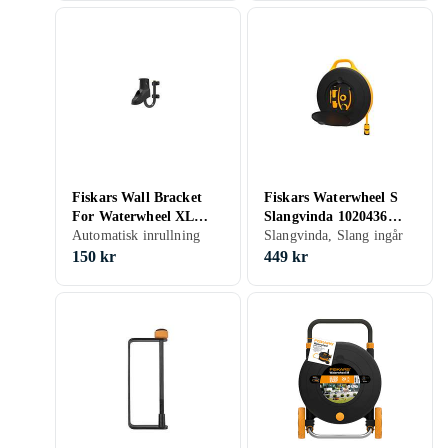
Fiskars Wall Bracket
Fiskars Waterwheel S
For Waterwheel XL
Slangvinda 1020436
1027095
Automatisk inrullning
(15m Slang)
Slangvinda, Slang ingår
150 kr
449 kr