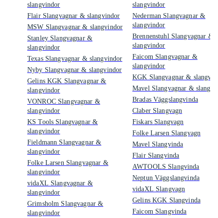
slangvindor
slangvindor
Flair Slangvagnar & slangvindor
Nederman Slangvagnar &
slangvindor
MSW Slangvagnar & slangvindor
Brennenstuhl Slangvagnar &
Stanley Slangvagnar &
slangvindor
slangvindor
Faicom Slangvagnar &
Texas Slangvagnar & slangvindor
slangvindor
Nyby Slangvagnar & slangvindor
KGK Slangvagnar & slangvin
Gelins KGK Slangvagnar &
Mavel Slangvagnar & slangvi
slangvindor
Bradas Väggslangvinda
VONROC Slangvagnar &
slangvindor
Claber Slangvagn
KS Tools Slangvagnar &
Fiskars Slangvagn
slangvindor
Folke Larsen Slangvagn
Fieldmann Slangvagnar &
Mavel Slangvinda
slangvindor
Flair Slangvinda
Folke Larsen Slangvagnar &
AWTOOLS Slangvinda
slangvindor
Neptun Väggslangvinda
vidaXL Slangvagnar &
vidaXL Slangvagn
slangvindor
Gelins KGK Slangvinda
Grimsholm Slangvagnar &
Faicom Slangvinda
slangvindor