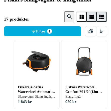
17 produkter
Filter
1
Fiskars X-Series
Fiskars Waterwheel
Waterwheel Automatic
Comfort M 1/2"(13mm)
Slangvagn, Slang ingår, Automatisk inrullning
XL 25m Q3
20m
Slang ingår
1 843 kr
929 kr